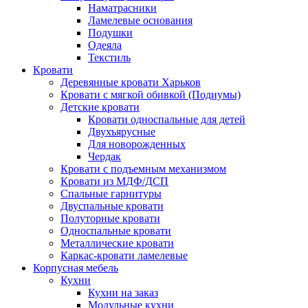
Наматрасники
Ламелевые основания
Подушки
Одеяла
Текстиль
Кровати
Деревянные кровати Харьков
Кровати с мягкой обивкой (Подиумы)
Детские кровати
Кровати односпальные для детей
Двухъярусные
Для новорожденных
Чердак
Кровати с подъемным механизмом
Кровати из МДФ/ДСП
Спальные гарнитуры
Двуспальные кровати
Полуторные кровати
Односпальные кровати
Металлические кровати
Каркас-кровати ламелевые
Корпусная мебель
Кухни
Кухни на заказ
Модульные кухни