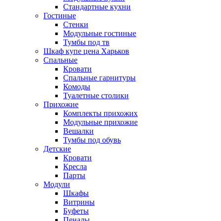
Стандартные кухни
Гостиные
Стенки
Модульные гостиные
Тумбы под тв
Шкаф купе цена Харьков
Спальные
Кровати
Спальные гарнитуры
Комоды
Туалетные столики
Прихожие
Комплекты прихожих
Модульные прихожие
Вешалки
Тумбы под обувь
Детские
Кровати
Кресла
Парты
Модули
Шкафы
Витрины
Буфеты
Пеналы