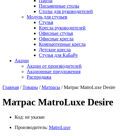
Парты
Письменные столы
Столы для руководителей
Модуль для стульев
Стулья
Кресла руководителей
Офисные стулья
Офисные кресла
Компьютерные кресла
Детские кресла
Стулья для КаБаРе
Акции
Акции от производителей
Акционные предложения
Распродажа
Главная
/
Товары
/
Матрасы
/ Матрас MatroLuxe Desire
Матрас MatroLuxe Desire
Код:
не указан
Производитель:
MatroLuxe