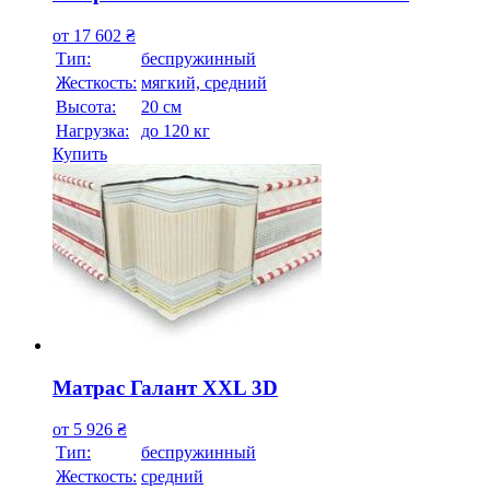
от
17 602
₴
Тип:
беспружинный
Жесткость:
мягкий, средний
Высотa:
20 см
Нагрузка:
до 120 кг
Купить
Матрас Галант XXL 3D
от
5 926
₴
Тип:
беспружинный
Жесткость:
средний