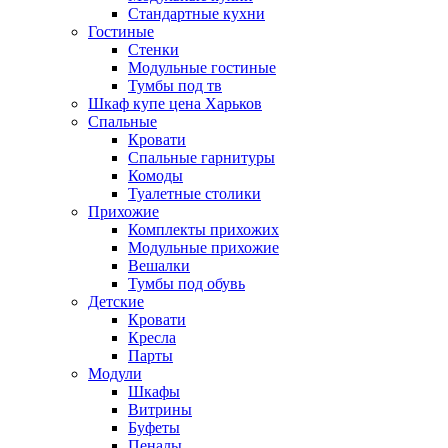
Стандартные кухни
Гостиные
Стенки
Модульные гостиные
Тумбы под тв
Шкаф купе цена Харьков
Спальные
Кровати
Спальные гарнитуры
Комоды
Туалетные столики
Прихожие
Комплекты прихожих
Модульные прихожие
Вешалки
Тумбы под обувь
Детские
Кровати
Кресла
Парты
Модули
Шкафы
Витрины
Буфеты
Пеналы