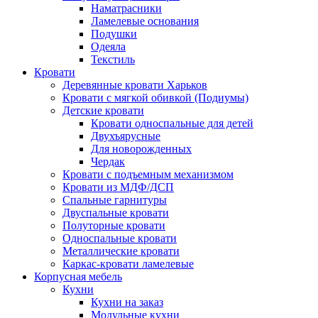
Наматрасники
Ламелевые основания
Подушки
Одеяла
Текстиль
Кровати
Деревянные кровати Харьков
Кровати с мягкой обивкой (Подиумы)
Детские кровати
Кровати односпальные для детей
Двухъярусные
Для новорожденных
Чердак
Кровати с подъемным механизмом
Кровати из МДФ/ДСП
Спальные гарнитуры
Двуспальные кровати
Полуторные кровати
Односпальные кровати
Металлические кровати
Каркас-кровати ламелевые
Корпусная мебель
Кухни
Кухни на заказ
Модульные кухни