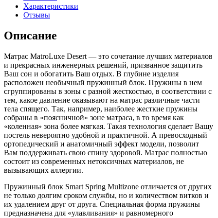
Характеристики
Отзывы
Описание
Матрас MatroLuxe Desert — это сочетание лучших материалов
и прекрасных инженерных решений, призванное защитить
Ваш сон и обогатить Ваш отдых. В глубине изделия
расположен необычный пружинный блок. Пружины в нем
сгруппированы в зоны с разной жесткостью, в соответствии с
тем, какое давление оказывают на матрас различные части
тела спящего. Так, например, наиболее жесткие пружины
собраны в «поясничной» зоне матраса, в то время как
«коленная» зона более мягкая. Такая технология сделает Вашу
постель невероятно удобной и практичной. А превосходный
ортопедический и анатомичный эффект модели, позволит
Вам поддерживать свою спину здоровой. Матрас полностью
состоит из современных нетоксичных материалов, не
вызывающих аллергии.
Пружинный блок Smart Spring Multizone отличается от других
не только долгим сроком службы, но и количеством витков и
их удалением друг от друга. Специальная форма пружины
предназначена для «улавливания» и равномерного