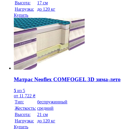
Высотa:
17 см
Нагрузка:
до 120 кг
Купить
Матрас Neoflex COMFOGEL 3D зима-лето
5
из 5
от
11 722
₴
Тип:
беспружинный
Жесткость:
средний
Высотa:
21 см
Нагрузка:
до 120 кг
Купить