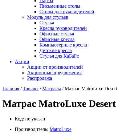
Парты
Письменные столы
Столы для руководителей
Модуль для стульев
Стулья
Кресла руководителей
Офисные стулья
Офисные кресла
Компьютерные кресла
Детские кресла
Стулья для КаБаРе
Акции
Акции от производителей
Акционные предложения
Распродажа
Главная
/
Товары
/
Матрасы
/ Матрас MatroLuxe Desert
Матрас MatroLuxe Desert
Код:
не указан
Производитель:
MatroLuxe