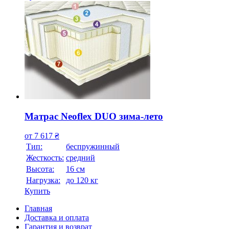
Матрас Neoflex DUO зима-лето
от
7 617
₴
Тип:
беспружинный
Жесткость:
средний
Высотa:
16 см
Нагрузка:
до 120 кг
Купить
Главная
Доставка и оплата
Гарантия и возврат