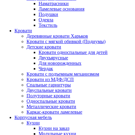
Наматрасники
Ламелевые основания
Подушки
Одеяла
Текстиль
Кровати
Деревянные кровати Харьков
Кровати с мягкой обивкой (Подиумы)
Детские кровати
Кровати односпальные для детей
Двухъярусные
Для новорожденных
Чердак
Кровати с подъемным механизмом
Кровати из МДФ/ДСП
Спальные гарнитуры
Двуспальные кровати
Полуторные кровати
Односпальные кровати
Металлические кровати
Каркас-кровати ламелевые
Корпусная мебель
Кухни
Кухни на заказ
Модульные кухни