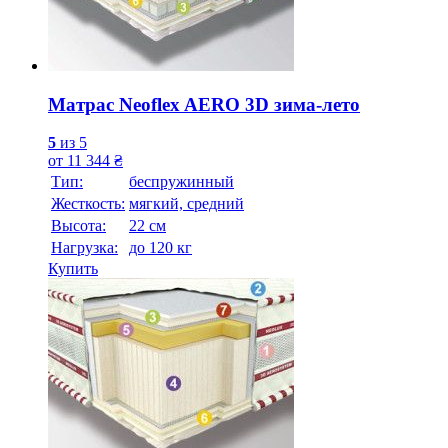
Матрас Neoflex AERO 3D зима-лето
5
из 5
от
11 344
₴
Тип:
беспружинный
Жесткость:
мягкий, средний
Высотa:
22 см
Нагрузка:
до 120 кг
Купить