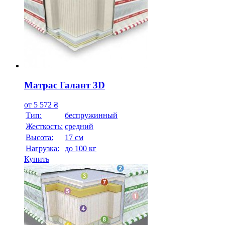
Матрас Галант 3D
от
5 572
₴
Тип:
беспружинный
Жесткость:
средний
Высотa:
17 см
Нагрузка:
до 100 кг
Купить