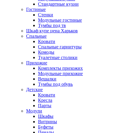
Стандартные кухни
Гостиные
Стенки
Модульные гостиные
Тумбы под тв
Шкаф купе цена Харьков
Спальные
Кровати
Спальные гарнитуры
Комоды
Туалетные столики
Прихожие
Комплекты прихожих
Модульные прихожие
Вешалки
Тумбы под обувь
Детские
Кровати
Кресла
Парты
Модули
Шкафы
Витрины
Буфеты
Пеналы