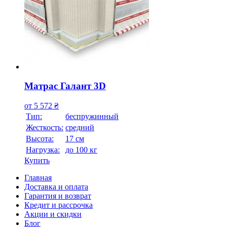
Матрас Галант 3D
от
5 572
₴
Тип:
беспружинный
Жесткость:
средний
Высотa:
17 см
Нагрузка:
до 100 кг
Купить
Главная
Доставка и оплата
Гарантия и возврат
Кредит и рассрочка
Акции и скидки
Блог