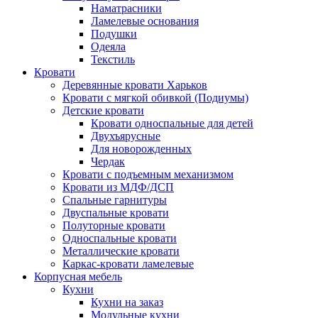
Наматрасники
Ламелевые основания
Подушки
Одеяла
Текстиль
Кровати
Деревянные кровати Харьков
Кровати с мягкой обивкой (Подиумы)
Детские кровати
Кровати односпальные для детей
Двухъярусные
Для новорожденных
Чердак
Кровати с подъемным механизмом
Кровати из МДФ/ДСП
Спальные гарнитуры
Двуспальные кровати
Полуторные кровати
Односпальные кровати
Металлические кровати
Каркас-кровати ламелевые
Корпусная мебель
Кухни
Кухни на заказ
Модульные кухни