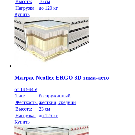
Высотa:
16 см
Нагрузка:
до 120 кг
Купить
Матрас Neoflex ERGO 3D зима-лето
от
14 944
₴
Тип:
беспружинный
Жесткость:
жесткий, средний
Высотa:
23 см
Нагрузка:
до 125 кг
Купить