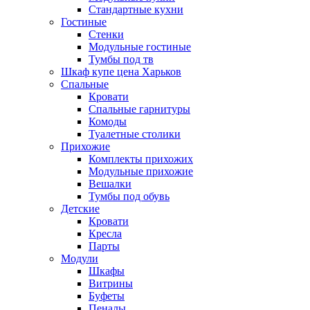
Стандартные кухни
Гостиные
Стенки
Модульные гостиные
Тумбы под тв
Шкаф купе цена Харьков
Спальные
Кровати
Спальные гарнитуры
Комоды
Туалетные столики
Прихожие
Комплекты прихожих
Модульные прихожие
Вешалки
Тумбы под обувь
Детские
Кровати
Кресла
Парты
Модули
Шкафы
Витрины
Буфеты
Пеналы