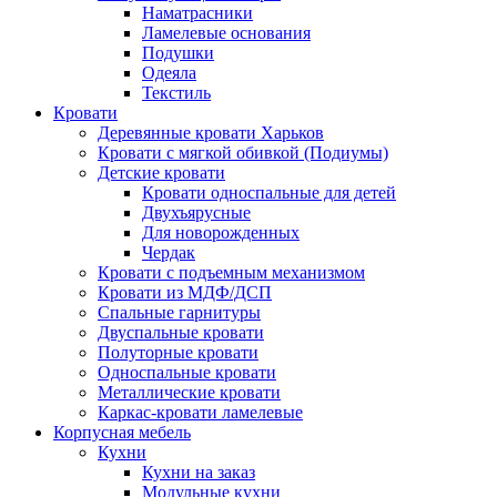
Наматрасники
Ламелевые основания
Подушки
Одеяла
Текстиль
Кровати
Деревянные кровати Харьков
Кровати с мягкой обивкой (Подиумы)
Детские кровати
Кровати односпальные для детей
Двухъярусные
Для новорожденных
Чердак
Кровати с подъемным механизмом
Кровати из МДФ/ДСП
Спальные гарнитуры
Двуспальные кровати
Полуторные кровати
Односпальные кровати
Металлические кровати
Каркас-кровати ламелевые
Корпусная мебель
Кухни
Кухни на заказ
Модульные кухни