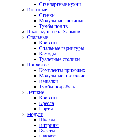
Стандартные кухни
Гостиные
Стенки
Модульные гостиные
Тумбы под тв
Шкаф купе цена Харьков
Спальные
Кровати
Спальные гарнитуры
Комоды
Туалетные столики
Прихожие
Комплекты прихожих
Модульные прихожие
Вешалки
Тумбы под обувь
Детские
Кровати
Кресла
Парты
Модули
Шкафы
Витрины
Буфеты
Пеналы