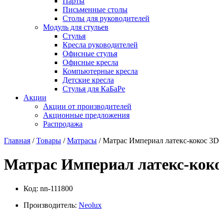
Парты
Письменные столы
Столы для руководителей
Модуль для стульев
Стулья
Кресла руководителей
Офисные стулья
Офисные кресла
Компьютерные кресла
Детские кресла
Стулья для КаБаРе
Акции
Акции от производителей
Акционные предложения
Распродажа
Главная
/
Товары
/
Матрасы
/ Матрас Империал латекс-кокос 3D
Матрас Империал латекс-кок
Код:
nn-111800
Производитель:
Neolux