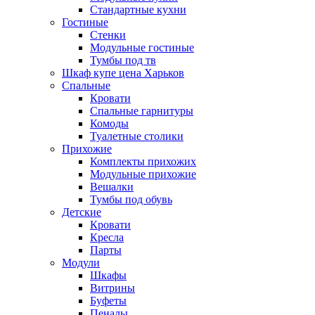
Стандартные кухни
Гостиные
Стенки
Модульные гостиные
Тумбы под тв
Шкаф купе цена Харьков
Спальные
Кровати
Спальные гарнитуры
Комоды
Туалетные столики
Прихожие
Комплекты прихожих
Модульные прихожие
Вешалки
Тумбы под обувь
Детские
Кровати
Кресла
Парты
Модули
Шкафы
Витрины
Буфеты
Пеналы