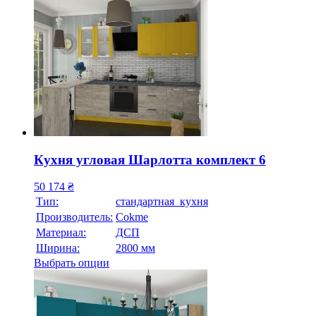
Кухня угловая Шарлотта комплект 6
50 174
₴
Тип:
стандартная кухня
Производитель:
Cokme
Материал:
ДСП
Ширина:
2800 мм
Выбрать опции