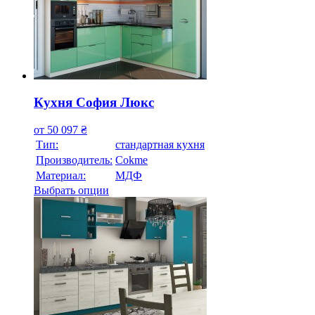
Кухня София Люкс
от
50 097
₴
Тип:
стандартная кухня
Производитель:
Cokme
Материал:
МДФ
Выбрать опции