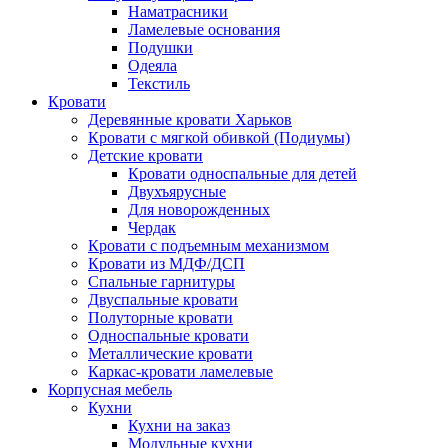
Наматрасники
Ламелевые основания
Подушки
Одеяла
Текстиль
Кровати
Деревянные кровати Харьков
Кровати с мягкой обивкой (Подиумы)
Детские кровати
Кровати односпальные для детей
Двухъярусные
Для новорожденных
Чердак
Кровати с подъемным механизмом
Кровати из МДФ/ДСП
Спальные гарнитуры
Двуспальные кровати
Полуторные кровати
Односпальные кровати
Металлические кровати
Каркас-кровати ламелевые
Корпусная мебель
Кухни
Кухни на заказ
Модульные кухни