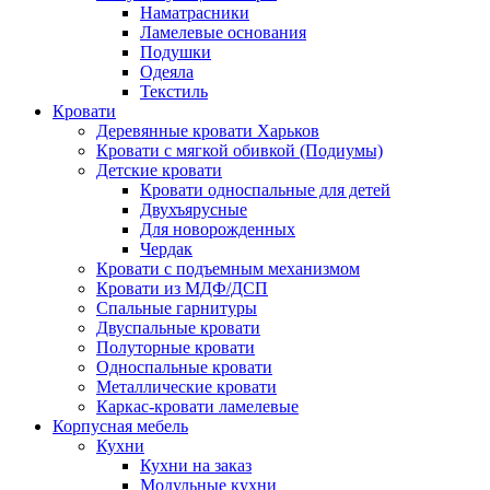
Наматрасники
Ламелевые основания
Подушки
Одеяла
Текстиль
Кровати
Деревянные кровати Харьков
Кровати с мягкой обивкой (Подиумы)
Детские кровати
Кровати односпальные для детей
Двухъярусные
Для новорожденных
Чердак
Кровати с подъемным механизмом
Кровати из МДФ/ДСП
Спальные гарнитуры
Двуспальные кровати
Полуторные кровати
Односпальные кровати
Металлические кровати
Каркас-кровати ламелевые
Корпусная мебель
Кухни
Кухни на заказ
Модульные кухни