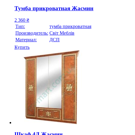
Тумба прикроватная Жасмин
2 360
₴
Тип:
тумба прикроватная
Производитель:
Свiт Меблiв
Материал:
ДСП
Купить
Шкаф 4Д Жасмин