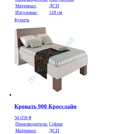
Материал:
ДСП
Изголовье:
118 см
Купить
Кровать 900 Кросслайн
50 059
₴
Производитель:
Cokme
Материал:
ДСП