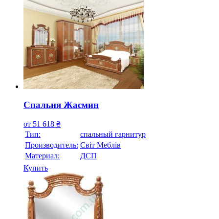
Спальня Жасмин
от
51 618
₴
Тип:
спальный гарнитур
Производитель:
Свiт Меблiв
Материал:
ДСП
Купить