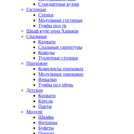
Стандартные кухни
Гостиные
Стенки
Модульные гостиные
Тумбы под тв
Шкаф купе цена Харьков
Спальные
Кровати
Спальные гарнитуры
Комоды
Туалетные столики
Прихожие
Комплекты прихожих
Модульные прихожие
Вешалки
Тумбы под обувь
Детские
Кровати
Кресла
Парты
Модули
Шкафы
Витрины
Буфеты
Пеналы