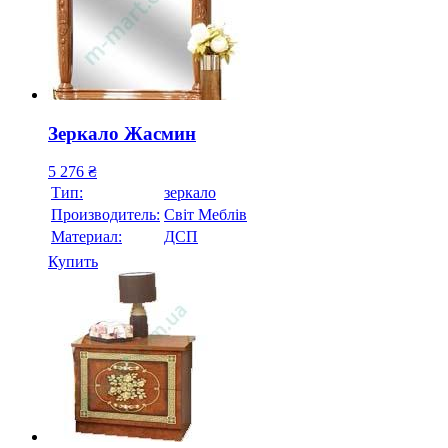
Зеркало Жасмин
5 276
₴
Тип:
зеркало
Производитель:
Свiт Меблiв
Материал:
ДСП
Купить