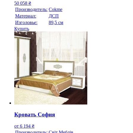
50 058
₴
Производитель:
Cokme
Материал:
ДСП
Изголовье:
89,5 см
Купить
Кровать София
от
6 194
₴
Производитель:
Свiт Меблiв