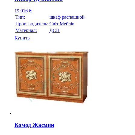
19 016
₴
Тип:
шкаф распашной
Производитель:
Свiт Меблiв
Материал:
ДСП
Купить
Комод Жасмин