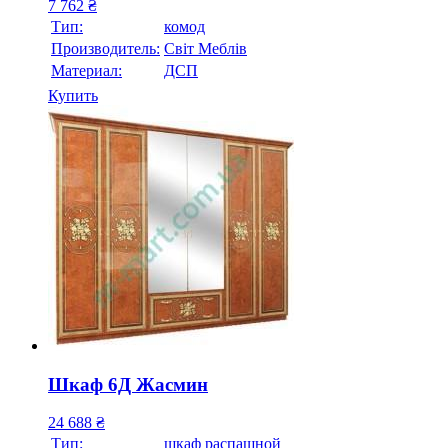
7 762
₴
Тип:
комод
Производитель:
Свiт Меблiв
Материал:
ДСП
Купить
Шкаф 6Д Жасмин
24 688
₴
Тип:
шкаф распашной