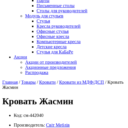
Парты
Письменные столы
Столы для руководителей
Модуль для стульев
Стулья
Кресла руководителей
Офисные стулья
Офисные кресла
Компьютерные кресла
Детские кресла
Стулья для КаБаРе
Акции
Акции от производителей
Акционные предложения
Распродажа
Главная
/
Товары
/
Кровати
/
Кровати из МДФ/ДСП
/ Кровать
Жасмин
Кровать Жасмин
Код:
см-442040
Производитель:
Свiт Меблiв