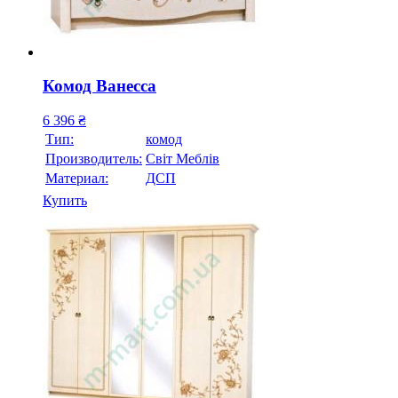
Комод Ванесса
6 396
₴
Тип:
комод
Производитель:
Свiт Меблiв
Материал:
ДСП
Купить