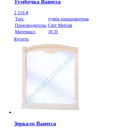
Тумбочка Ванесса
2 216
₴
Тип:
тумба прикроватная
Производитель:
Свiт Меблiв
Материал:
ДСП
Купить
Зеркало Ванесса