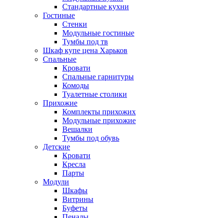
Стандартные кухни
Гостиные
Стенки
Модульные гостиные
Тумбы под тв
Шкаф купе цена Харьков
Спальные
Кровати
Спальные гарнитуры
Комоды
Туалетные столики
Прихожие
Комплекты прихожих
Модульные прихожие
Вешалки
Тумбы под обувь
Детские
Кровати
Кресла
Парты
Модули
Шкафы
Витрины
Буфеты
Пеналы