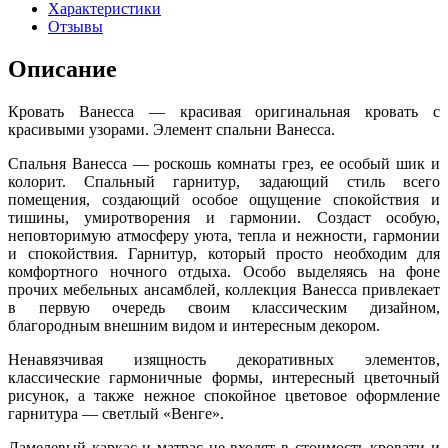
Характеристики
Отзывы
Описание
Кровать Ванесса — красивая оригинальная кровать с
красивыми узорами. Элемент спальни Ванесса.
Спальня Ванесса — роскошь комнаты грез, ее особый шик и
колорит. Спальный гарнитур, задающий стиль всего
помещения, создающий особое ощущение спокойствия и
тишины, умиротворения и гармонии. Создаст особую,
неповторимую атмосферу уюта, тепла и нежности, гармонии
и спокойствия. Гарнитур, который просто необходим для
комфортного ночного отдыха. Особо выделяясь на фоне
прочих мебельных ансамблей, коллекция Ванесса привлекает
в первую очередь своим классическим дизайном,
благородным внешним видом и интересным декором.
Ненавязчивая изящность декоративных элементов,
классические гармоничные формы, интересный цветочный
рисунок, а также нежное спокойное цветовое оформление
гарнитура — светлый «Венге».
Ламелевый каркас и матрас не входят в стоимость кровати и