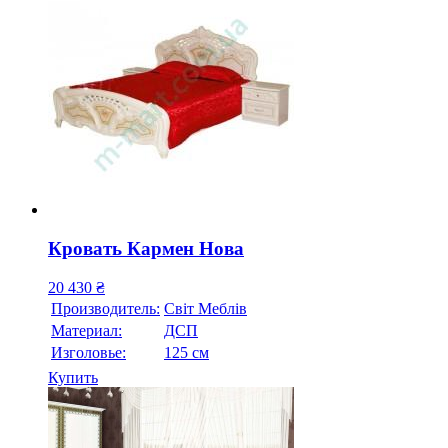
Кровать Кармен Нова
20 430
₴
Производитель:
Свiт Меблiв
Материал:
ДСП
Изголовье:
125 см
Купить