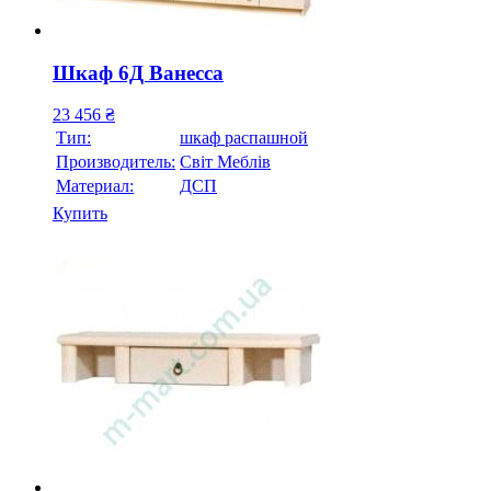
Шкаф 6Д Ванесса
23 456
₴
Тип:
шкаф распашной
Производитель:
Свiт Меблiв
Материал:
ДСП
Купить