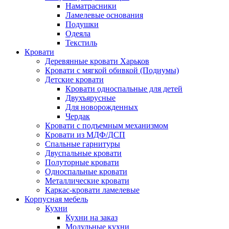
Наматрасники
Ламелевые основания
Подушки
Одеяла
Текстиль
Кровати
Деревянные кровати Харьков
Кровати с мягкой обивкой (Подиумы)
Детские кровати
Кровати односпальные для детей
Двухъярусные
Для новорожденных
Чердак
Кровати с подъемным механизмом
Кровати из МДФ/ДСП
Спальные гарнитуры
Двуспальные кровати
Полуторные кровати
Односпальные кровати
Металлические кровати
Каркас-кровати ламелевые
Корпусная мебель
Кухни
Кухни на заказ
Модульные кухни