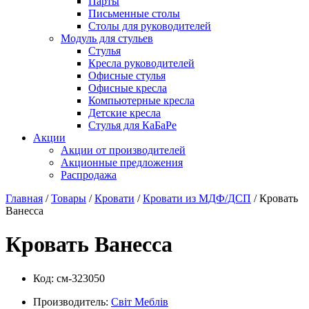
Парты
Письменные столы
Столы для руководителей
Модуль для стульев
Стулья
Кресла руководителей
Офисные стулья
Офисные кресла
Компьютерные кресла
Детские кресла
Стулья для КаБаРе
Акции
Акции от производителей
Акционные предложения
Распродажа
Главная
/
Товары
/
Кровати
/
Кровати из МДФ/ДСП
/ Кровать
Ванесса
Кровать Ванесса
Код:
см-323050
Производитель:
Свiт Меблiв