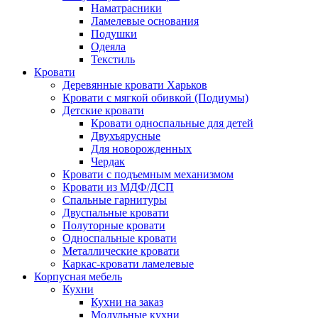
Наматрасники
Ламелевые основания
Подушки
Одеяла
Текстиль
Кровати
Деревянные кровати Харьков
Кровати с мягкой обивкой (Подиумы)
Детские кровати
Кровати односпальные для детей
Двухъярусные
Для новорожденных
Чердак
Кровати с подъемным механизмом
Кровати из МДФ/ДСП
Спальные гарнитуры
Двуспальные кровати
Полуторные кровати
Односпальные кровати
Металлические кровати
Каркас-кровати ламелевые
Корпусная мебель
Кухни
Кухни на заказ
Модульные кухни