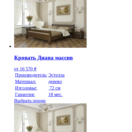
Кровать Диана массив
от
16 570
₴
Производитель:
Эстелла
Материал:
дерево
Изголовье:
72 см
Гарантия:
18 мес.
Выбрать опции