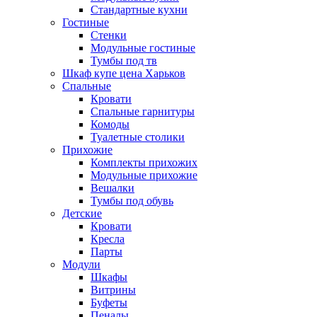
Стандартные кухни
Гостиные
Стенки
Модульные гостиные
Тумбы под тв
Шкаф купе цена Харьков
Спальные
Кровати
Спальные гарнитуры
Комоды
Туалетные столики
Прихожие
Комплекты прихожих
Модульные прихожие
Вешалки
Тумбы под обувь
Детские
Кровати
Кресла
Парты
Модули
Шкафы
Витрины
Буфеты
Пеналы