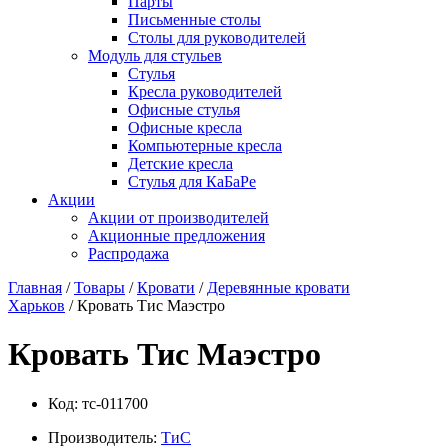
Парты
Письменные столы
Столы для руководителей
Модуль для стульев
Стулья
Кресла руководителей
Офисные стулья
Офисные кресла
Компьютерные кресла
Детские кресла
Стулья для КаБаРе
Акции
Акции от производителей
Акционные предложения
Распродажа
Главная
/
Товары
/
Кровати
/
Деревянные кровати
Харьков
/ Кровать Тис Маэстро
Кровать Тис Маэстро
Код:
тс-011700
Производитель:
ТиС