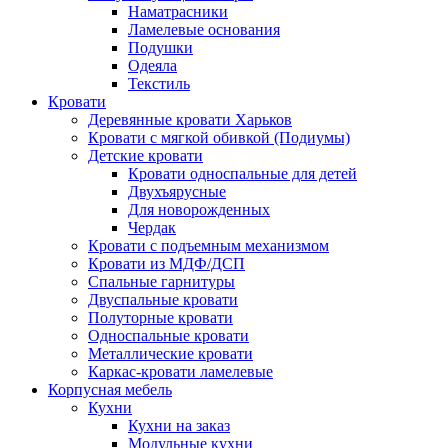
Наматрасники
Ламелевые основания
Подушки
Одеяла
Текстиль
Кровати
Деревянные кровати Харьков
Кровати с мягкой обивкой (Подиумы)
Детские кровати
Кровати односпальные для детей
Двухъярусные
Для новорожденных
Чердак
Кровати с подъемным механизмом
Кровати из МДФ/ДСП
Спальные гарнитуры
Двуспальные кровати
Полуторные кровати
Односпальные кровати
Металлические кровати
Каркас-кровати ламелевые
Корпусная мебель
Кухни
Кухни на заказ
Модульные кухни