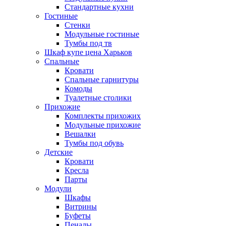
Стандартные кухни
Гостиные
Стенки
Модульные гостиные
Тумбы под тв
Шкаф купе цена Харьков
Спальные
Кровати
Спальные гарнитуры
Комоды
Туалетные столики
Прихожие
Комплекты прихожих
Модульные прихожие
Вешалки
Тумбы под обувь
Детские
Кровати
Кресла
Парты
Модули
Шкафы
Витрины
Буфеты
Пеналы