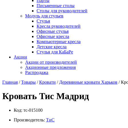
Парты
Письменные столы
Столы для руководителей
Модуль для стульев
Стулья
Кресла руководителей
Офисные стулья
Офисные кресла
Компьютерные кресла
Детские кресла
Стулья для КаБаРе
Акции
Акции от производителей
Акционные предложения
Распродажа
Главная
/
Товары
/
Кровати
/
Деревянные кровати Харьков
/ Кр
Кровать Тис Мадрид
Код:
тс-015100
Производитель:
ТиС