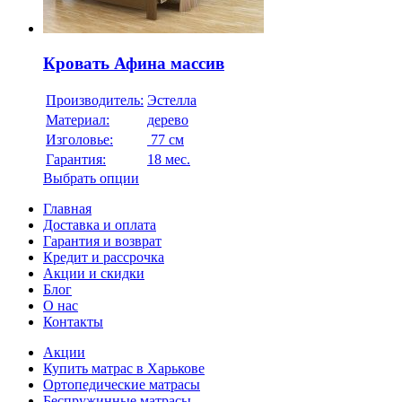
Кровать Афина массив
Производитель:
Эстелла
Материал:
дерево
Изголовье:
77 см
Гарантия:
18 мес.
Выбрать опции
Главная
Доставка и оплата
Гарантия и возврат
Кредит и рассрочка
Акции и скидки
Блог
О нас
Контакты
Акции
Купить матрас в Харькове
Ортопедические матрасы
Беспружинные матрасы