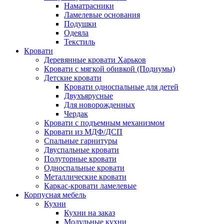
Наматрасники
Ламелевые основания
Подушки
Одеяла
Текстиль
Кровати
Деревянные кровати Харьков
Кровати с мягкой обивкой (Подиумы)
Детские кровати
Кровати односпальные для детей
Двухъярусные
Для новорожденных
Чердак
Кровати с подъемным механизмом
Кровати из МДФ/ДСП
Спальные гарнитуры
Двуспальные кровати
Полуторные кровати
Односпальные кровати
Металлические кровати
Каркас-кровати ламелевые
Корпусная мебель
Кухни
Кухни на заказ
Модульные кухни