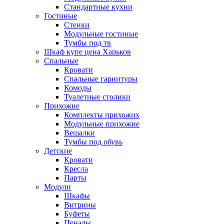
Стандартные кухни
Гостиные
Стенки
Модульные гостиные
Тумбы под тв
Шкаф купе цена Харьков
Спальные
Кровати
Спальные гарнитуры
Комоды
Туалетные столики
Прихожие
Комплекты прихожих
Модульные прихожие
Вешалки
Тумбы под обувь
Детские
Кровати
Кресла
Парты
Модули
Шкафы
Витрины
Буфеты
Пеналы