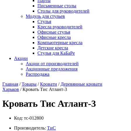
Парты
Письменные столы
Столы для руководителей
Модуль для стульев
Стулья
Кресла руководителей
Офисные стулья
Офисные кресла
Компьютерные кресла
Детские кресла
Стулья для КаБаРе
Акции
Акции от производителей
Акционные предложения
Распродажа
Главная
/
Товары
/
Кровати
/
Деревянные кровати
Харьков
/ Кровать Тис Атлант-3
Кровать Тис Атлант-3
Код:
тс-012800
Производитель:
ТиС