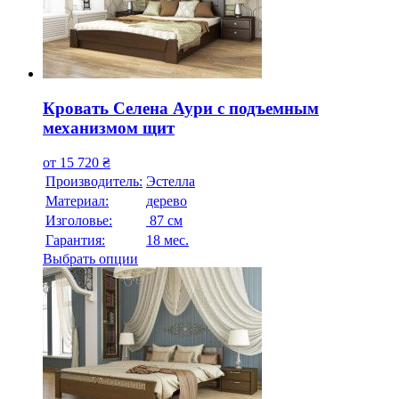
Кровать Селена Аури с подъемным
механизмом щит
от
15 720
₴
Производитель:
Эстелла
Материал:
дерево
Изголовье:
87 см
Гарантия:
18 мес.
Выбрать опции