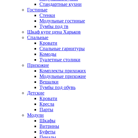
Стандартные кухни
Гостиные
Стенки
Модульные гостиные
Тумбы под тв
Шкаф купе цена Харьков
Спальные
Кровати
Спальные гарнитуры
Комоды
Туалетные столики
Прихожие
Комплекты прихожих
Модульные прихожие
Вешалки
Тумбы под обувь
Детские
Кровати
Кресла
Парты
Модули
Шкафы
Витрины
Буфеты
Пеналы