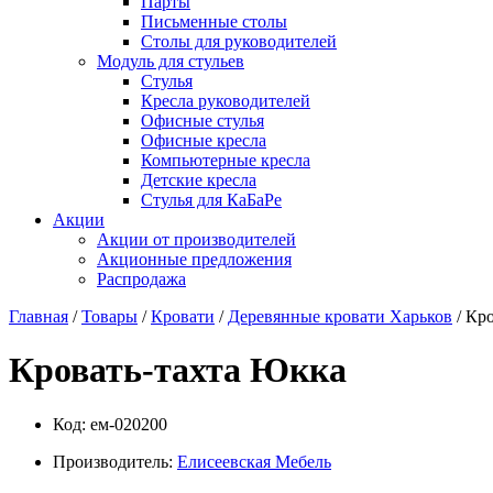
Парты
Письменные столы
Столы для руководителей
Модуль для стульев
Стулья
Кресла руководителей
Офисные стулья
Офисные кресла
Компьютерные кресла
Детские кресла
Стулья для КаБаРе
Акции
Акции от производителей
Акционные предложения
Распродажа
Главная
/
Товары
/
Кровати
/
Деревянные кровати Харьков
/ Кр
Кровать-тахта Юкка
Код:
ем-020200
Производитель:
Елисеевская Мебель