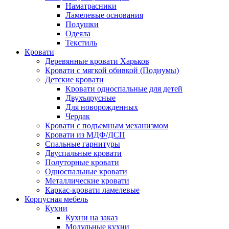
Наматрасники
Ламелевые основания
Подушки
Одеяла
Текстиль
Кровати
Деревянные кровати Харьков
Кровати с мягкой обивкой (Подиумы)
Детские кровати
Кровати односпальные для детей
Двухъярусные
Для новорожденных
Чердак
Кровати с подъемным механизмом
Кровати из МДФ/ДСП
Спальные гарнитуры
Двуспальные кровати
Полуторные кровати
Односпальные кровати
Металлические кровати
Каркас-кровати ламелевые
Корпусная мебель
Кухни
Кухни на заказ
Модульные кухни