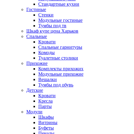
Стандартные кухни
Гостиные
Стенки
Модульные гостиные
Тумбы под тв
Шкаф купе цена Харьков
Спальные
Кровати
Спальные гарнитуры
Комоды
Туалетные столики
Прихожие
Комплекты прихожих
Модульные прихожие
Вешалки
Тумбы под обувь
Детские
Кровати
Кресла
Парты
Модули
Шкафы
Витрины
Буфеты
Пеналы