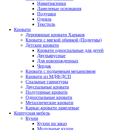
Наматрасники
Ламелевые основания
Подушки
Одеяла
Текстиль
Кровати
Деревянные кровати Харьков
Кровати с мягкой обивкой (Подиумы)
Детские кровати
Кровати односпальные для детей
Двухъярусные
Для новорожденных
Чердак
Кровати с подъемным механизмом
Кровати из МДФ/ДСП
Спальные гарнитуры
Двуспальные кровати
Полуторные кровати
Односпальные кровати
Металлические кровати
Каркас-кровати ламелевые
Корпусная мебель
Кухни
Кухни на заказ
Модульные кухни