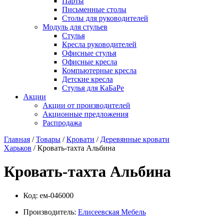
Парты
Письменные столы
Столы для руководителей
Модуль для стульев
Стулья
Кресла руководителей
Офисные стулья
Офисные кресла
Компьютерные кресла
Детские кресла
Стулья для КаБаРе
Акции
Акции от производителей
Акционные предложения
Распродажа
Главная
/
Товары
/
Кровати
/
Деревянные кровати
Харьков
/ Кровать-тахта Альбина
Кровать-тахта Альбина
Код:
ем-046000
Производитель:
Елисеевская Мебель