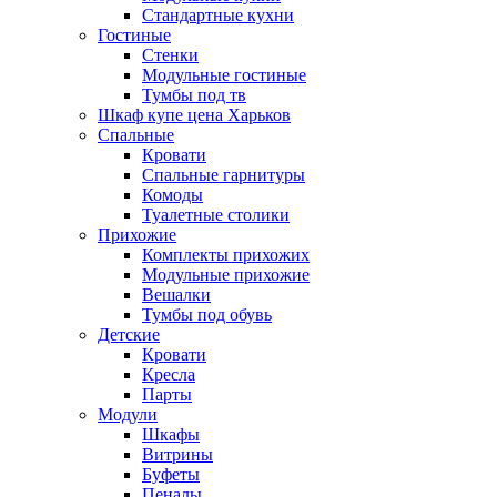
Стандартные кухни
Гостиные
Стенки
Модульные гостиные
Тумбы под тв
Шкаф купе цена Харьков
Спальные
Кровати
Спальные гарнитуры
Комоды
Туалетные столики
Прихожие
Комплекты прихожих
Модульные прихожие
Вешалки
Тумбы под обувь
Детские
Кровати
Кресла
Парты
Модули
Шкафы
Витрины
Буфеты
Пеналы