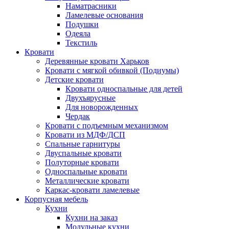
Наматрасники
Ламелевые основания
Подушки
Одеяла
Текстиль
Кровати
Деревянные кровати Харьков
Кровати с мягкой обивкой (Подиумы)
Детские кровати
Кровати односпальные для детей
Двухъярусные
Для новорожденных
Чердак
Кровати с подъемным механизмом
Кровати из МДФ/ДСП
Спальные гарнитуры
Двуспальные кровати
Полуторные кровати
Односпальные кровати
Металлические кровати
Каркас-кровати ламелевые
Корпусная мебель
Кухни
Кухни на заказ
Модульные кухни