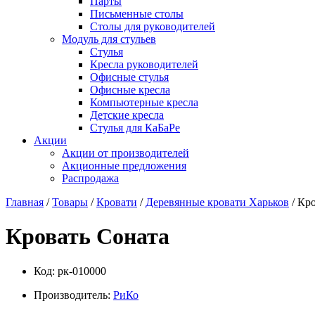
Парты
Письменные столы
Столы для руководителей
Модуль для стульев
Стулья
Кресла руководителей
Офисные стулья
Офисные кресла
Компьютерные кресла
Детские кресла
Стулья для КаБаРе
Акции
Акции от производителей
Акционные предложения
Распродажа
Главная
/
Товары
/
Кровати
/
Деревянные кровати Харьков
/ Кр
Кровать Соната
Код:
рк-010000
Производитель:
РиКо