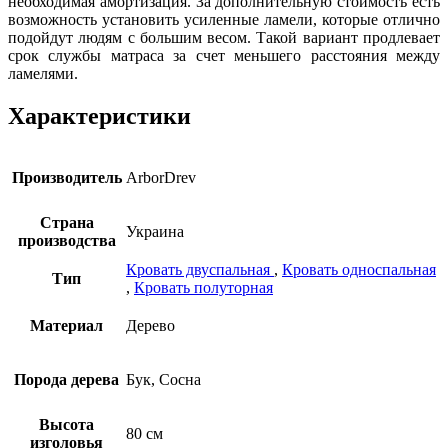
необходимая амортизация. За дополнительную стоимость есть
возможность установить усиленные ламели, которые отлично
подойдут людям с большим весом. Такой вариант продлевает
срок службы матраса за счет меньшего расстояния между
ламелями.
Характеристики
Производитель
ArborDrev
Страна
Украина
производства
Кровать двуспальная
,
Кровать односпальная
Тип
,
Кровать полуторная
Материал
Дерево
Порода дерева
Бук, Сосна
Высота
80 см
изголовья