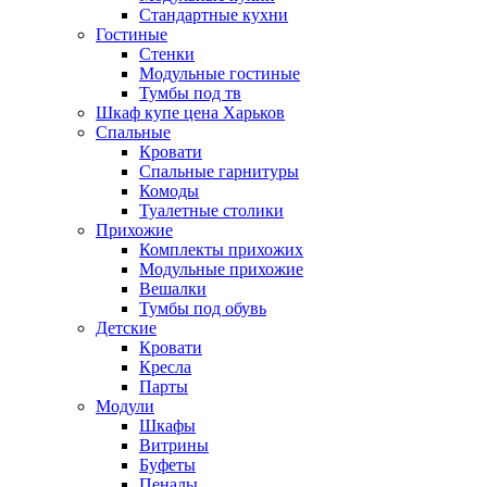
Стандартные кухни
Гостиные
Стенки
Модульные гостиные
Тумбы под тв
Шкаф купе цена Харьков
Спальные
Кровати
Спальные гарнитуры
Комоды
Туалетные столики
Прихожие
Комплекты прихожих
Модульные прихожие
Вешалки
Тумбы под обувь
Детские
Кровати
Кресла
Парты
Модули
Шкафы
Витрины
Буфеты
Пеналы