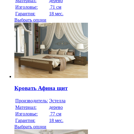
Материал:
дерево
Изголовье:
71 см
Гарантия:
18 мес.
Выбрать опции
Кровать Афина щит
Производитель:
Эстелла
Материал:
дерево
Изголовье:
77 см
Гарантия:
18 мес.
Выбрать опции