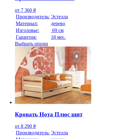
от
7 360
₴
Производитель:
Эстелла
Материал:
дерево
Изголовье:
69 см
Гарантия:
18 мес.
Выбрать опции
Кровать Нота Плюс щит
от
8 290
₴
Производитель:
Эстелла