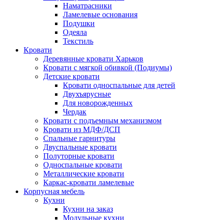
Наматрасники
Ламелевые основания
Подушки
Одеяла
Текстиль
Кровати
Деревянные кровати Харьков
Кровати с мягкой обивкой (Подиумы)
Детские кровати
Кровати односпальные для детей
Двухъярусные
Для новорожденных
Чердак
Кровати с подъемным механизмом
Кровати из МДФ/ДСП
Спальные гарнитуры
Двуспальные кровати
Полуторные кровати
Односпальные кровати
Металлические кровати
Каркас-кровати ламелевые
Корпусная мебель
Кухни
Кухни на заказ
Модульные кухни