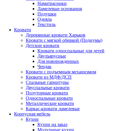
Наматрасники
Ламелевые основания
Подушки
Одеяла
Текстиль
Кровати
Деревянные кровати Харьков
Кровати с мягкой обивкой (Подиумы)
Детские кровати
Кровати односпальные для детей
Двухъярусные
Для новорожденных
Чердак
Кровати с подъемным механизмом
Кровати из МДФ/ДСП
Спальные гарнитуры
Двуспальные кровати
Полуторные кровати
Односпальные кровати
Металлические кровати
Каркас-кровати ламелевые
Корпусная мебель
Кухни
Кухни на заказ
Модульные кухни