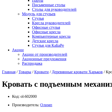
Парты
Письменные столы
Столы для руководителей
Модуль для стульев
Стулья
Кресла руководителей
Офисные стулья
Офисные кресла
Компьютерные кресла
Детские кресла
Стулья для КаБаРе
Акции
Акции от производителей
Акционные предложения
Распродажа
Главная
/
Товары
/
Кровати
/
Деревянные кровати Харьков
/ Кр
Кровать с подъемным механ
Код:
ol-602000
Производитель:
Олимп