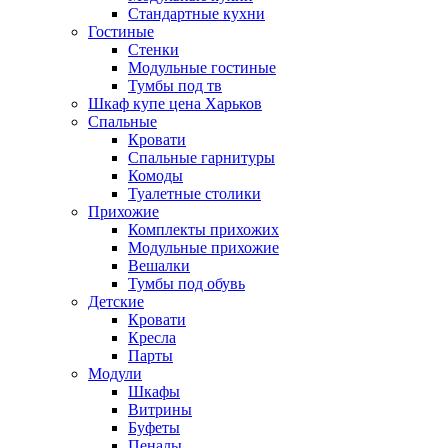
Стандартные кухни
Гостиные
Стенки
Модульные гостиные
Тумбы под тв
Шкаф купе цена Харьков
Спальные
Кровати
Спальные гарнитуры
Комоды
Туалетные столики
Прихожие
Комплекты прихожих
Модульные прихожие
Вешалки
Тумбы под обувь
Детские
Кровати
Кресла
Парты
Модули
Шкафы
Витрины
Буфеты
Пеналы