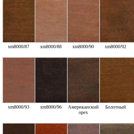
xm8000/87
xm8000/88
xm8000/90
xm8000/92
xm8000/93
xm8000/96
Американский
Болотный
орех