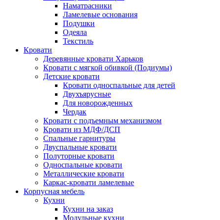
Наматрасники
Ламелевые основания
Подушки
Одеяла
Текстиль
Кровати
Деревянные кровати Харьков
Кровати с мягкой обивкой (Подиумы)
Детские кровати
Кровати односпальные для детей
Двухъярусные
Для новорожденных
Чердак
Кровати с подъемным механизмом
Кровати из МДФ/ДСП
Спальные гарнитуры
Двуспальные кровати
Полуторные кровати
Односпальные кровати
Металлические кровати
Каркас-кровати ламелевые
Корпусная мебель
Кухни
Кухни на заказ
Модульные кухни