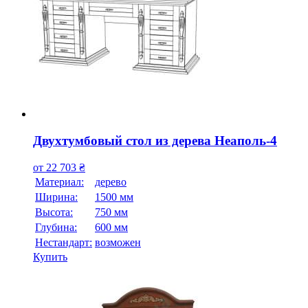
Двухтумбовый стол из дерева Неаполь-4
от
22 703
₴
Материал:
дерево
Ширина:
1500 мм
Высота:
750 мм
Глубина:
600 мм
Нестандарт:
возможен
Купить