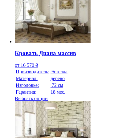
Кровать Диана массив
от
16 570
₴
Производитель:
Эстелла
Материал:
дерево
Изголовье:
72 см
Гарантия:
18 мес.
Выбрать опции