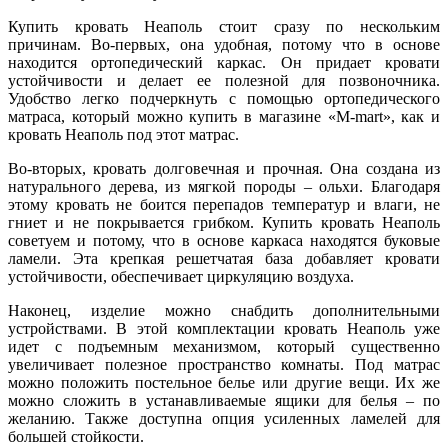
Купить кровать Неаполь стоит сразу по нескольким
причинам. Во-первых, она удобная, потому что в основе
находится ортопедический каркас. Он придает кровати
устойчивости и делает ее полезной для позвоночника.
Удобство легко подчеркнуть с помощью ортопедического
матраса, который можно купить в магазине «M-mart», как и
кровать Неаполь под этот матрас.
Во-вторых, кровать долговечная и прочная. Она создана из
натурального дерева, из мягкой породы – ольхи. Благодаря
этому кровать не боится перепадов температур и влаги, не
гниет и не покрывается грибком. Купить кровать Неаполь
советуем и потому, что в основе каркаса находятся буковые
ламели. Эта крепкая решетчатая база добавляет кровати
устойчивости, обеспечивает циркуляцию воздуха.
Наконец, изделие можно снабдить дополнительными
устройствами. В этой комплектации кровать Неаполь уже
идет с подъемным механизмом, который существенно
увеличивает полезное пространство комнаты. Под матрас
можно положить постельное белье или другие вещи. Их же
можно сложить в устанавливаемые ящики для белья – по
желанию. Также доступна опция усиленных ламелей для
большей стойкости.