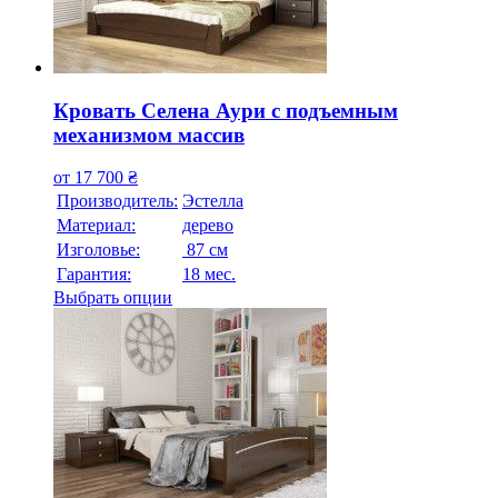
Кровать Селена Аури с подъемным
механизмом массив
от
17 700
₴
Производитель:
Эстелла
Материал:
дерево
Изголовье:
87 см
Гарантия:
18 мес.
Выбрать опции