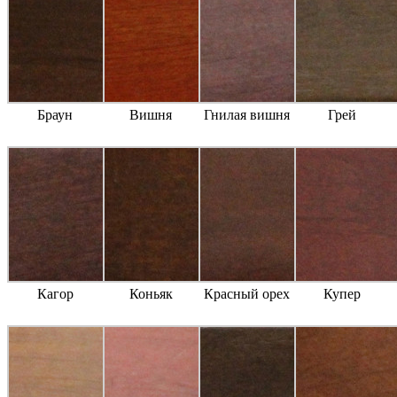
Браун
Вишня
Гнилая вишня
Грей
Кагор
Коньяк
Красный орех
Купер