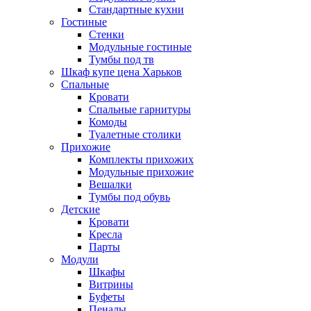
Стандартные кухни
Гостиные
Стенки
Модульные гостиные
Тумбы под тв
Шкаф купе цена Харьков
Спальные
Кровати
Спальные гарнитуры
Комоды
Туалетные столики
Прихожие
Комплекты прихожих
Модульные прихожие
Вешалки
Тумбы под обувь
Детские
Кровати
Кресла
Парты
Модули
Шкафы
Витрины
Буфеты
Пеналы