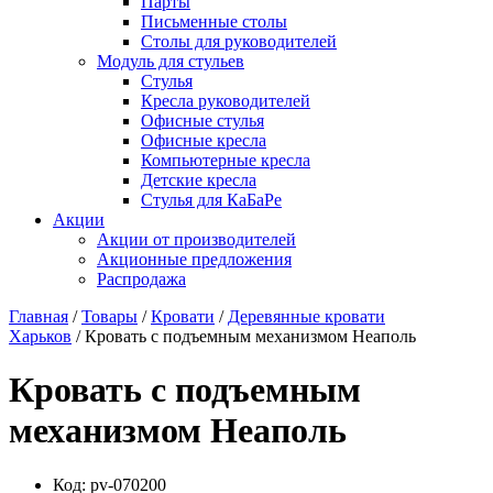
Парты
Письменные столы
Столы для руководителей
Модуль для стульев
Стулья
Кресла руководителей
Офисные стулья
Офисные кресла
Компьютерные кресла
Детские кресла
Стулья для КаБаРе
Акции
Акции от производителей
Акционные предложения
Распродажа
Главная
/
Товары
/
Кровати
/
Деревянные кровати
Харьков
/ Кровать с подъемным механизмом Неаполь
Кровать с подъемным
механизмом Неаполь
Код:
pv-070200