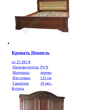
Кровать Неаполь
от
25 281
₴
Производитель:
PVN
Материал:
дерево
Изголовье:
131 см
Гарантия:
18 мес.
Купить