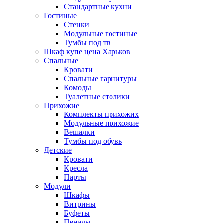
Стандартные кухни
Гостиные
Стенки
Модульные гостиные
Тумбы под тв
Шкаф купе цена Харьков
Спальные
Кровати
Спальные гарнитуры
Комоды
Туалетные столики
Прихожие
Комплекты прихожих
Модульные прихожие
Вешалки
Тумбы под обувь
Детские
Кровати
Кресла
Парты
Модули
Шкафы
Витрины
Буфеты
Пеналы