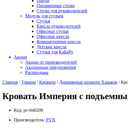
Парты
Письменные столы
Столы для руководителей
Модуль для стульев
Стулья
Кресла руководителей
Офисные стулья
Офисные кресла
Компьютерные кресла
Детские кресла
Стулья для КаБаРе
Акции
Акции от производителей
Акционные предложения
Распродажа
Главная
/
Товары
/
Кровати
/
Деревянные кровати Харьков
/ Кр
Кровать Империя с подъемны
Код:
pv-040200
Производитель:
PVN