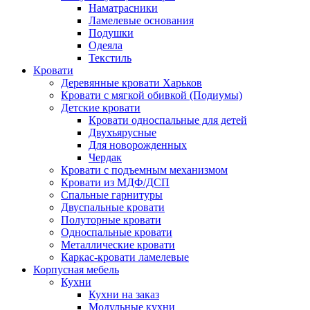
Наматрасники
Ламелевые основания
Подушки
Одеяла
Текстиль
Кровати
Деревянные кровати Харьков
Кровати с мягкой обивкой (Подиумы)
Детские кровати
Кровати односпальные для детей
Двухъярусные
Для новорожденных
Чердак
Кровати с подъемным механизмом
Кровати из МДФ/ДСП
Спальные гарнитуры
Двуспальные кровати
Полуторные кровати
Односпальные кровати
Металлические кровати
Каркас-кровати ламелевые
Корпусная мебель
Кухни
Кухни на заказ
Модульные кухни