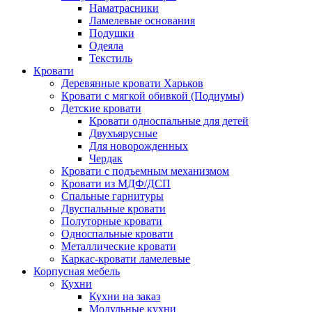
Наматрасники
Ламелевые основания
Подушки
Одеяла
Текстиль
Кровати
Деревянные кровати Харьков
Кровати с мягкой обивкой (Подиумы)
Детские кровати
Кровати односпальные для детей
Двухъярусные
Для новорожденных
Чердак
Кровати с подъемным механизмом
Кровати из МДФ/ДСП
Спальные гарнитуры
Двуспальные кровати
Полуторные кровати
Односпальные кровати
Металлические кровати
Каркас-кровати ламелевые
Корпусная мебель
Кухни
Кухни на заказ
Модульные кухни