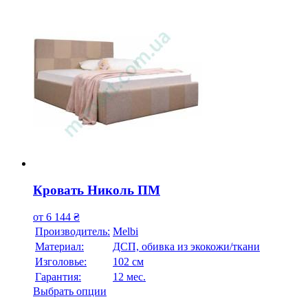
Кровать Николь ПМ
от
6 144
₴
Производитель:
Melbi
Материал:
ДСП, обивка из экокожи/ткани
Изголовье:
102 см
Гарантия:
12 мес.
Выбрать опции