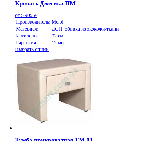
Кровать Джесика ПМ
от
5 905
₴
Производитель:
Melbi
Материал:
ДСП, обивка из экокожи/ткани
Изголовье:
92 см
Гарантия:
12 мес.
Выбрать опции
Тумба прикроватная ТМ-01