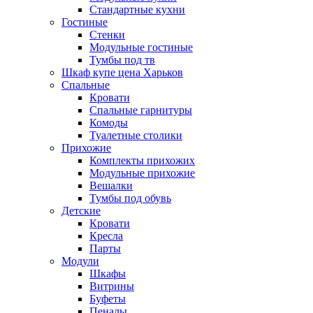
Стандартные кухни
Гостиные
Стенки
Модульные гостиные
Тумбы под тв
Шкаф купе цена Харьков
Спальные
Кровати
Спальные гарнитуры
Комоды
Туалетные столики
Прихожие
Комплекты прихожих
Модульные прихожие
Вешалки
Тумбы под обувь
Детские
Кровати
Кресла
Парты
Модули
Шкафы
Витрины
Буфеты
Пеналы