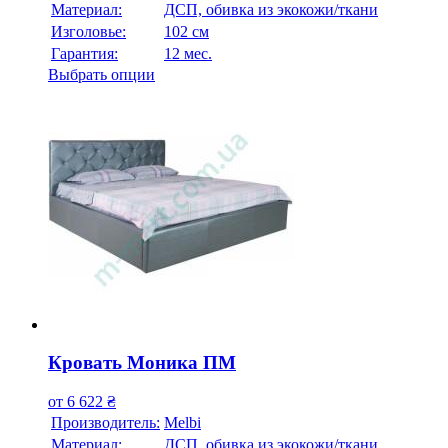
Материал:
ДСП, обивка из экокожи/ткани
Изголовье:
102 см
Гарантия:
12 мес.
Выбрать опции
Кровать Моника ПМ
от
6 622
₴
Производитель:
Melbi
Материал:
ДСП, обивка из экокожи/ткани