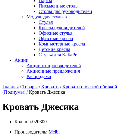
Парты
Письменные столы
Столы для руководителей
Модуль для стульев
Стулья
Кресла руководителей
Офисные стулья
Офисные кресла
Компьютерные кресла
Детские кресла
Стулья для КаБаРе
Акции
Акции от производителей
Акционные предложения
Распродажа
Главная
/
Товары
/
Кровати
/
Кровати с мягкой обивкой
(Подиумы)
/ Кровать Джесика
Кровать Джесика
Код:
mb-020300
Производитель:
Melbi