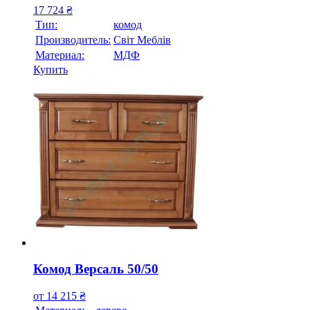
17 724
₴
Тип:
комод
Производитель:
Свiт Меблiв
Материал:
МДФ
Купить
Комод Версаль 50/50
от
14 215
₴