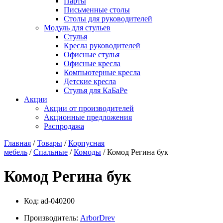
Парты
Письменные столы
Столы для руководителей
Модуль для стульев
Стулья
Кресла руководителей
Офисные стулья
Офисные кресла
Компьютерные кресла
Детские кресла
Стулья для КаБаРе
Акции
Акции от производителей
Акционные предложения
Распродажа
Главная
/
Товары
/
Корпусная
мебель
/
Спальные
/
Комоды
/ Комод Регина бук
Комод Регина бук
Код:
ad-040200
Производитель:
ArborDrev