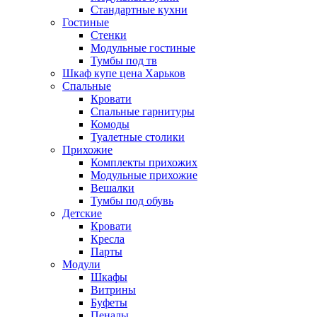
Стандартные кухни
Гостиные
Стенки
Модульные гостиные
Тумбы под тв
Шкаф купе цена Харьков
Спальные
Кровати
Спальные гарнитуры
Комоды
Туалетные столики
Прихожие
Комплекты прихожих
Модульные прихожие
Вешалки
Тумбы под обувь
Детские
Кровати
Кресла
Парты
Модули
Шкафы
Витрины
Буфеты
Пеналы