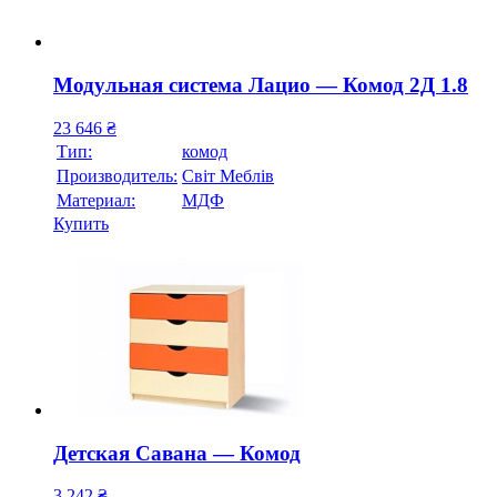
Модульная система Лацио — Комод 2Д 1.8
23 646
₴
Тип:
комод
Производитель:
Свiт Меблiв
Материал:
МДФ
Купить
Детская Савана — Комод
3 242
₴