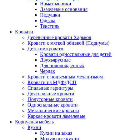
Наматрасники
Ламелевые основания
Подушки
Одеяла
Текстиль
Кровати
Деревянные кровати Харьков
Кровати с мягкой обивкой (Подиумы)
Детские кровати
Кровати односпальные для детей
Двухъярусные
Для новорожденных
Чердак
Кровати с подъемным механизмом
Кровати из МДФ/ДСП
Спальные гарнитуры
Двуспальные кровати
Полуторные кровати
Односпальные кровати
Металлические кровати
Каркас-кровати ламелевые
Корпусная мебель
Кухни
Кухни на заказ
Модульные кухни