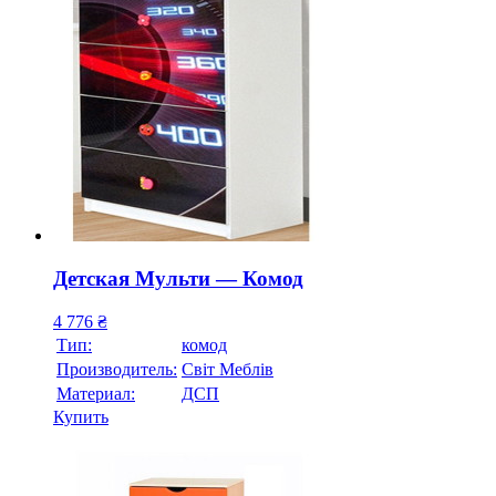
Детская Мульти — Комод
4 776
₴
Тип:
комод
Производитель:
Свiт Меблiв
Материал:
ДСП
Купить