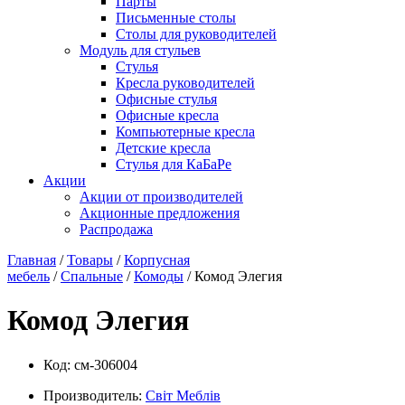
Парты
Письменные столы
Столы для руководителей
Модуль для стульев
Стулья
Кресла руководителей
Офисные стулья
Офисные кресла
Компьютерные кресла
Детские кресла
Стулья для КаБаРе
Акции
Акции от производителей
Акционные предложения
Распродажа
Главная
/
Товары
/
Корпусная
мебель
/
Спальные
/
Комоды
/ Комод Элегия
Комод Элегия
Код:
см-306004
Производитель:
Свiт Меблiв