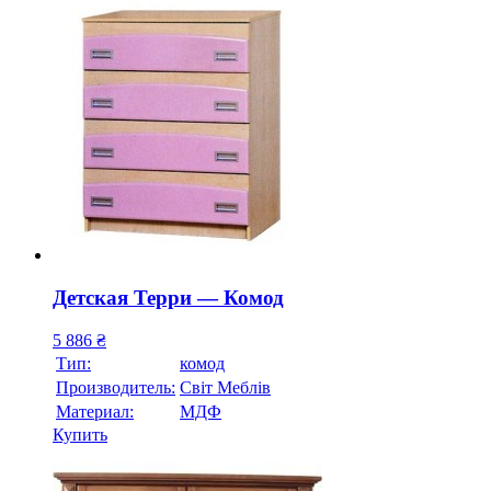
Детская Терри — Комод
5 886
₴
Тип:
комод
Производитель:
Свiт Меблiв
Материал:
МДФ
Купить