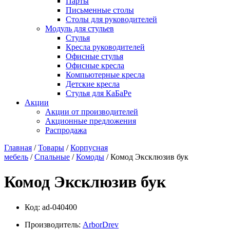
Парты
Письменные столы
Столы для руководителей
Модуль для стульев
Стулья
Кресла руководителей
Офисные стулья
Офисные кресла
Компьютерные кресла
Детские кресла
Стулья для КаБаРе
Акции
Акции от производителей
Акционные предложения
Распродажа
Главная
/
Товары
/
Корпусная
мебель
/
Спальные
/
Комоды
/ Комод Эксклюзив бук
Комод Эксклюзив бук
Код:
ad-040400
Производитель:
ArborDrev