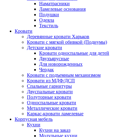
Наматрасники
Ламелевые основания
Подушки
Одеяла
Текстиль
Кровати
Деревянные кровати Харьков
Кровати с мягкой обивкой (Подиумы)
Детские кровати
Кровати односпальные для детей
Двухъярусные
Для новорожденных
Чердак
Кровати с подъемным механизмом
Кровати из МДФ/ДСП
Спальные гарнитуры
Двуспальные кровати
Полуторные кровати
Односпальные кровати
Металлические кровати
Каркас-кровати ламелевые
Корпусная мебель
Кухни
Кухни на заказ
Модульные кухни