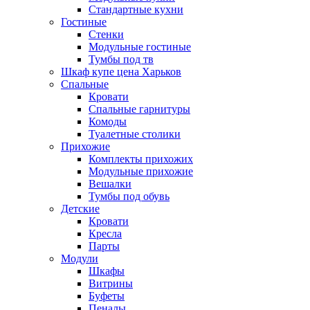
Стандартные кухни
Гостиные
Стенки
Модульные гостиные
Тумбы под тв
Шкаф купе цена Харьков
Спальные
Кровати
Спальные гарнитуры
Комоды
Туалетные столики
Прихожие
Комплекты прихожих
Модульные прихожие
Вешалки
Тумбы под обувь
Детские
Кровати
Кресла
Парты
Модули
Шкафы
Витрины
Буфеты
Пеналы