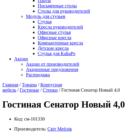
Парты
Письменные столы
Столы для руководителей
Модуль для стульев
Стулья
Кресла руководителей
Офисные стулья
Офисные кресла
Компьютерные кресла
Детские кресла
Стулья для КаБаРе
Акции
Акции от производителей
Акционные предложения
Распродажа
Главная
/
Товары
/
Корпусная
мебель
/
Гостиные
/
Стенки
/ Гостиная Сенатор Новый 4,0
Гостиная Сенатор Новый 4,0
Код:
см-101330
Производитель:
Свiт Меблiв