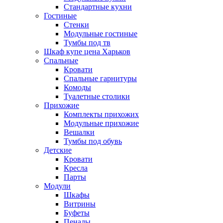
Стандартные кухни
Гостиные
Стенки
Модульные гостиные
Тумбы под тв
Шкаф купе цена Харьков
Спальные
Кровати
Спальные гарнитуры
Комоды
Туалетные столики
Прихожие
Комплекты прихожих
Модульные прихожие
Вешалки
Тумбы под обувь
Детские
Кровати
Кресла
Парты
Модули
Шкафы
Витрины
Буфеты
Пеналы