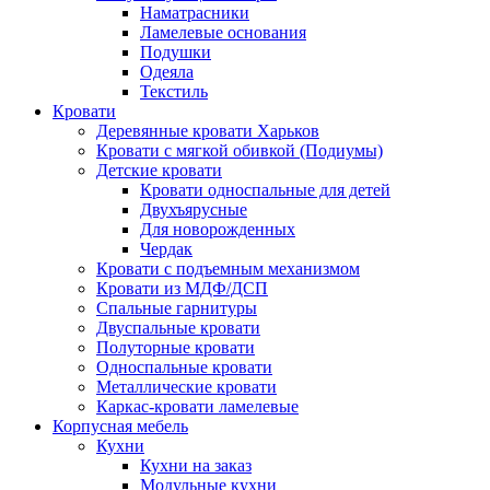
Наматрасники
Ламелевые основания
Подушки
Одеяла
Текстиль
Кровати
Деревянные кровати Харьков
Кровати с мягкой обивкой (Подиумы)
Детские кровати
Кровати односпальные для детей
Двухъярусные
Для новорожденных
Чердак
Кровати с подъемным механизмом
Кровати из МДФ/ДСП
Спальные гарнитуры
Двуспальные кровати
Полуторные кровати
Односпальные кровати
Металлические кровати
Каркас-кровати ламелевые
Корпусная мебель
Кухни
Кухни на заказ
Модульные кухни