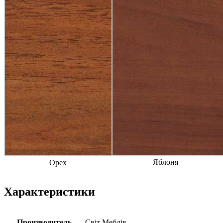
Яблоня
Орех
Характеристики
Производитель
Свiт Меблiв