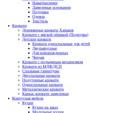
Наматрасники
Ламелевые основания
Подушки
Одеяла
Текстиль
Кровати
Деревянные кровати Харьков
Кровати с мягкой обивкой (Подиумы)
Детские кровати
Кровати односпальные для детей
Двухъярусные
Для новорожденных
Чердак
Кровати с подъемным механизмом
Кровати из МДФ/ДСП
Спальные гарнитуры
Двуспальные кровати
Полуторные кровати
Односпальные кровати
Металлические кровати
Каркас-кровати ламелевые
Корпусная мебель
Кухни
Кухни на заказ
Модульные кухни