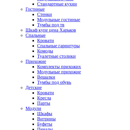
Стандартные кухни
Гостиные
Стенки
Модульные гостиные
Тумбы под тв
Шкаф купе цена Харьков
Спальные
Кровати
Спальные гарнитуры
Комоды
Туалетные столики
Прихожие
Комплекты прихожих
Модульные прихожие
Вешалки
Тумбы под обувь
Детские
Кровати
Кресла
Парты
Модули
Шкафы
Витрины
Буфеты
Пеналы