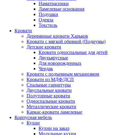
Наматрасники
Ламелевые основания
Подушки
Одеяла
Текстиль
Кровати
Деревянные кровати Харьков
Кровати с мягкой обивкой (Подиумы)
Детские кровати
Кровати односпальные для детей
Двухъярусные
Для новорожденных
Чердак
Кровати с подъемным механизмом
Кровати из МДФ/ДСП
Спальные гарнитуры
Двуспальные кровати
Полуторные кровати
Односпальные кровати
Металлические кровати
Каркас-кровати ламелевые
Корпусная мебель
Кухни
Кухни на заказ
Модульные кухни