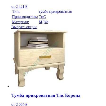
от
2 421
₴
Тип:
тумба прикроватная
Производитель:
ТиС
Материал:
МДФ
Выбрать опции
Тумба прикроватная Тис Корона
от
2 064
₴