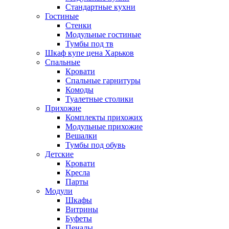
Стандартные кухни
Гостиные
Стенки
Модульные гостиные
Тумбы под тв
Шкаф купе цена Харьков
Спальные
Кровати
Спальные гарнитуры
Комоды
Туалетные столики
Прихожие
Комплекты прихожих
Модульные прихожие
Вешалки
Тумбы под обувь
Детские
Кровати
Кресла
Парты
Модули
Шкафы
Витрины
Буфеты
Пеналы