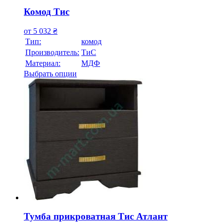
Комод Тис
от
5 032
₴
Тип:
комод
Производитель:
ТиС
Материал:
МДФ
Выбрать опции
Тумба прикроватная Тис Атлант