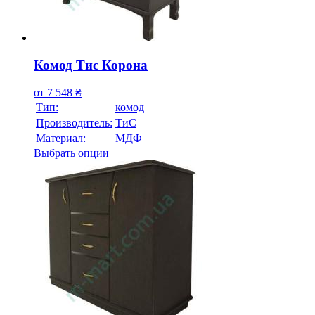
Комод Тис Корона
от
7 548
₴
Тип:
комод
Производитель:
ТиС
Материал:
МДФ
Выбрать опции