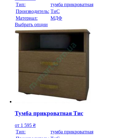
Тип:
тумба прикроватная
Производитель:
ТиС
Материал:
МДФ
Выбрать опции
Тумба прикроватная Тис
от
1 595
₴
Тип:
тумба прикроватная