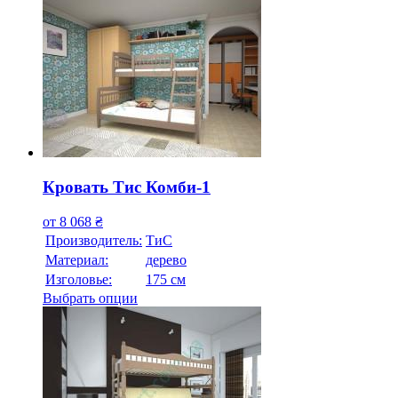
Кровать Тис Комби-1
от
8 068
₴
Производитель:
ТиС
Материал:
дерево
Изголовье:
175 см
Выбрать опции