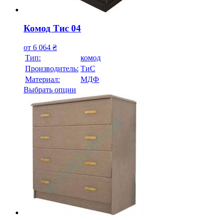
Комод Тис 04
от
6 064
₴
Тип:
комод
Производитель:
ТиС
Материал:
МДФ
Выбрать опции