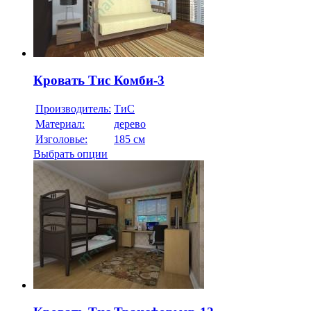
Кровать Тис Комби-3
Производитель:
ТиС
Материал:
дерево
Изголовье:
185 см
Выбрать опции