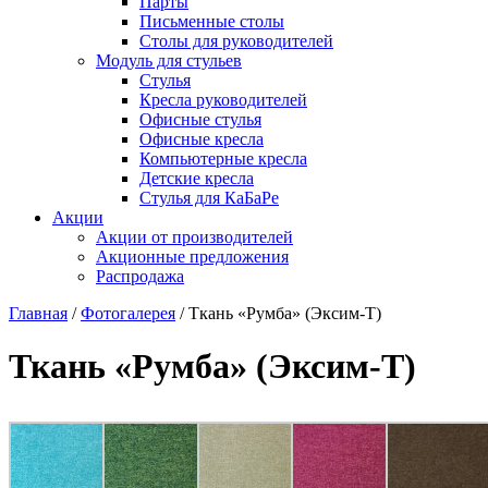
Парты
Письменные столы
Столы для руководителей
Модуль для стульев
Стулья
Кресла руководителей
Офисные стулья
Офисные кресла
Компьютерные кресла
Детские кресла
Стулья для КаБаРе
Акции
Акции от производителей
Акционные предложения
Распродажа
Главная
/
Фотогалерея
/
Ткань «Румба» (Эксим-Т)
Ткань «Румба» (Эксим-Т)