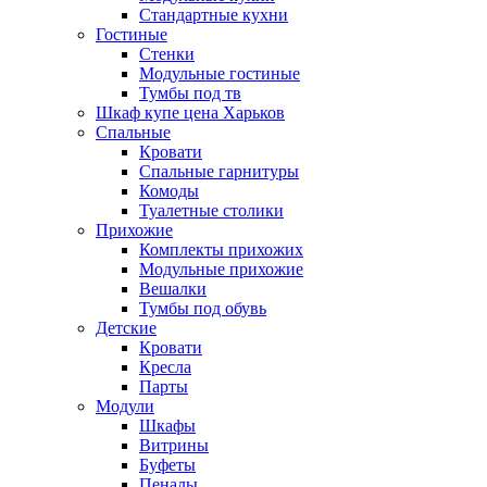
Стандартные кухни
Гостиные
Стенки
Модульные гостиные
Тумбы под тв
Шкаф купе цена Харьков
Спальные
Кровати
Спальные гарнитуры
Комоды
Туалетные столики
Прихожие
Комплекты прихожих
Модульные прихожие
Вешалки
Тумбы под обувь
Детские
Кровати
Кресла
Парты
Модули
Шкафы
Витрины
Буфеты
Пеналы