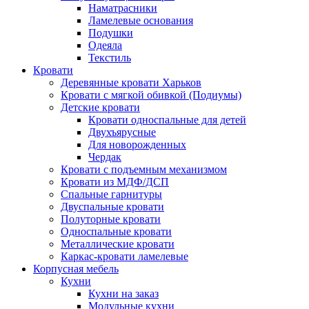
Наматрасники
Ламелевые основания
Подушки
Одеяла
Текстиль
Кровати
Деревянные кровати Харьков
Кровати с мягкой обивкой (Подиумы)
Детские кровати
Кровати односпальные для детей
Двухъярусные
Для новорожденных
Чердак
Кровати с подъемным механизмом
Кровати из МДФ/ДСП
Спальные гарнитуры
Двуспальные кровати
Полуторные кровати
Односпальные кровати
Металлические кровати
Каркас-кровати ламелевые
Корпусная мебель
Кухни
Кухни на заказ
Модульные кухни