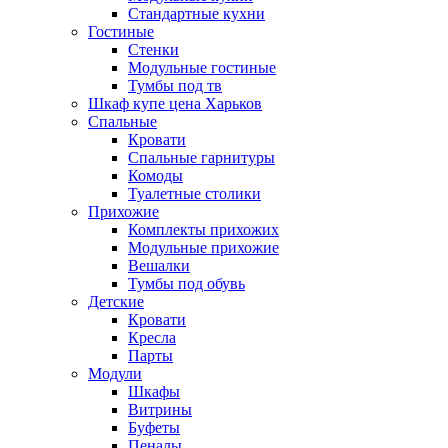
Стандартные кухни
Гостиные
Стенки
Модульные гостиные
Тумбы под тв
Шкаф купе цена Харьков
Спальные
Кровати
Спальные гарнитуры
Комоды
Туалетные столики
Прихожие
Комплекты прихожих
Модульные прихожие
Вешалки
Тумбы под обувь
Детские
Кровати
Кресла
Парты
Модули
Шкафы
Витрины
Буфеты
Пеналы