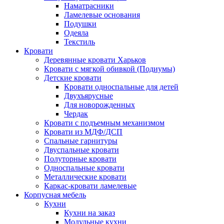
Наматрасники
Ламелевые основания
Подушки
Одеяла
Текстиль
Кровати
Деревянные кровати Харьков
Кровати с мягкой обивкой (Подиумы)
Детские кровати
Кровати односпальные для детей
Двухъярусные
Для новорожденных
Чердак
Кровати с подъемным механизмом
Кровати из МДФ/ДСП
Спальные гарнитуры
Двуспальные кровати
Полуторные кровати
Односпальные кровати
Металлические кровати
Каркас-кровати ламелевые
Корпусная мебель
Кухни
Кухни на заказ
Модульные кухни