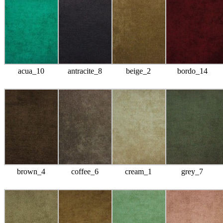
acua_10
antracite_8
beige_2
bordo_14
brown_4
coffee_6
cream_1
grey_7