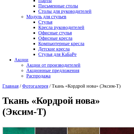
Парты
Письменные столы
Столы для руководителей
Модуль для стульев
Стулья
Кресла руководителей
Офисные стулья
Офисные кресла
Компьютерные кресла
Детские кресла
Стулья для КаБаРе
Акции
Акции от производителей
Акционные предложения
Распродажа
Главная
/
Фотогалерея
/
Ткань «Кордрой нова» (Эксим-Т)
Ткань «Кордрой нова»
(Эксим-Т)