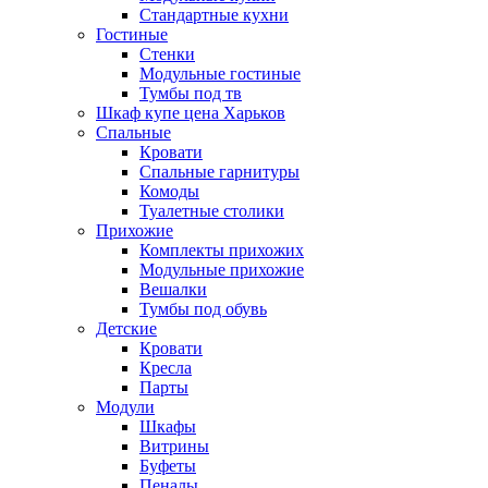
Стандартные кухни
Гостиные
Стенки
Модульные гостиные
Тумбы под тв
Шкаф купе цена Харьков
Спальные
Кровати
Спальные гарнитуры
Комоды
Туалетные столики
Прихожие
Комплекты прихожих
Модульные прихожие
Вешалки
Тумбы под обувь
Детские
Кровати
Кресла
Парты
Модули
Шкафы
Витрины
Буфеты
Пеналы