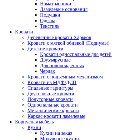
Наматрасники
Ламелевые основания
Подушки
Одеяла
Текстиль
Кровати
Деревянные кровати Харьков
Кровати с мягкой обивкой (Подиумы)
Детские кровати
Кровати односпальные для детей
Двухъярусные
Для новорожденных
Чердак
Кровати с подъемным механизмом
Кровати из МДФ/ДСП
Спальные гарнитуры
Двуспальные кровати
Полуторные кровати
Односпальные кровати
Металлические кровати
Каркас-кровати ламелевые
Корпусная мебель
Кухни
Кухни на заказ
Модульные кухни