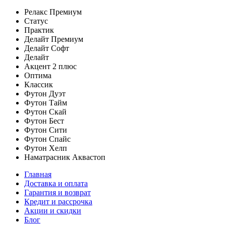
Релакс Премиум
Статус
Практик
Делайт Премиум
Делайт Софт
Делайт
Акцент 2 плюс
Оптима
Классик
Футон Дуэт
Футон Тайм
Футон Скай
Футон Бест
Футон Сити
Футон Спайс
Футон Хелп
Наматрасник Аквастоп
Главная
Доставка и оплата
Гарантия и возврат
Кредит и рассрочка
Акции и скидки
Блог