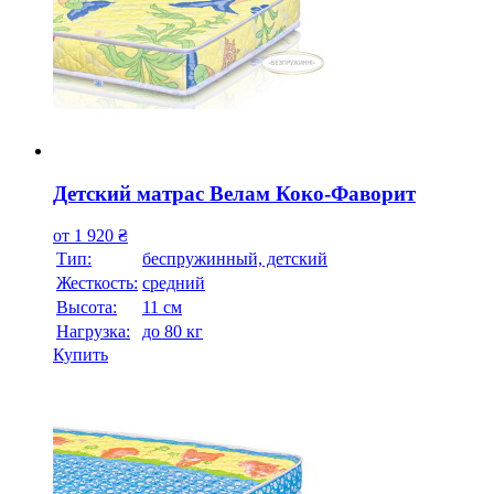
Детский матрас Велам Коко-Фаворит
от
1 920
₴
Тип:
беспружинный, детский
Жесткость:
средний
Высотa:
11 см
Нагрузка:
до 80 кг
Купить