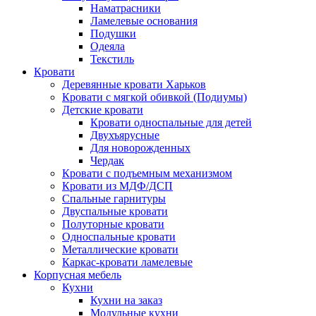
Наматрасники
Ламелевые основания
Подушки
Одеяла
Текстиль
Кровати
Деревянные кровати Харьков
Кровати с мягкой обивкой (Подиумы)
Детские кровати
Кровати односпальные для детей
Двухъярусные
Для новорожденных
Чердак
Кровати с подъемным механизмом
Кровати из МДФ/ДСП
Спальные гарнитуры
Двуспальные кровати
Полуторные кровати
Односпальные кровати
Металлические кровати
Каркас-кровати ламелевые
Корпусная мебель
Кухни
Кухни на заказ
Модульные кухни