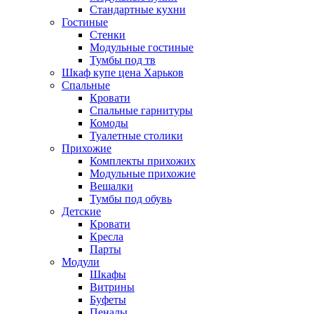
Стандартные кухни
Гостиные
Стенки
Модульные гостиные
Тумбы под тв
Шкаф купе цена Харьков
Спальные
Кровати
Спальные гарнитуры
Комоды
Туалетные столики
Прихожие
Комплекты прихожих
Модульные прихожие
Вешалки
Тумбы под обувь
Детские
Кровати
Кресла
Парты
Модули
Шкафы
Витрины
Буфеты
Пеналы