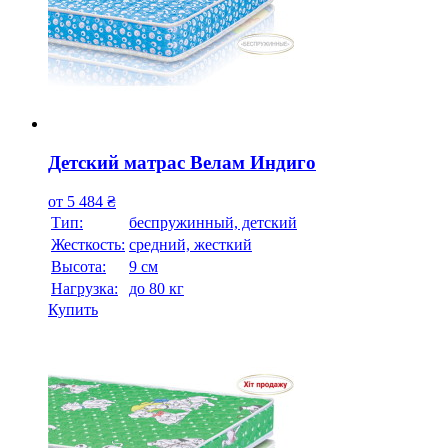
Детский матрас Велам Индиго
от
5 484
₴
Тип:
беспружинный, детский
Жесткость:
средний, жесткий
Высотa:
9 см
Нагрузка:
до 80 кг
Купить