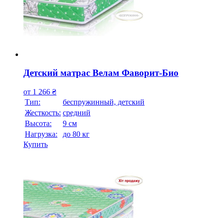
Детский матрас Велам Фаворит-Био
от
1 266
₴
Тип:
беспружинный, детский
Жесткость:
средний
Высотa:
9 см
Нагрузка:
до 80 кг
Купить