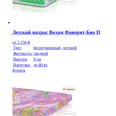
Детский матрас Велам Фаворит-Био П
от
2 256
₴
Тип:
беспружинный, детский
Жесткость:
средний
Высотa:
9 см
Нагрузка:
до 80 кг
Купить