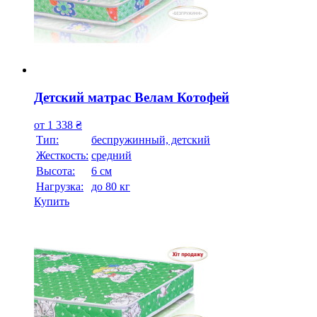
Детский матрас Велам Котофей
от
1 338
₴
Тип:
беспружинный, детский
Жесткость:
средний
Высотa:
6 см
Нагрузка:
до 80 кг
Купить