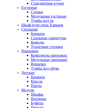
Стандартные кухни
Гостиные
Стенки
Модульные гостиные
Тумбы под тв
Шкаф купе цена Харьков
Спальные
Кровати
Спальные гарнитуры
Комоды
Туалетные столики
Прихожие
Комплекты прихожих
Модульные прихожие
Вешалки
Тумбы под обувь
Детские
Кровати
Кресла
Парты
Модули
Шкафы
Витрины
Буфеты
Пеналы