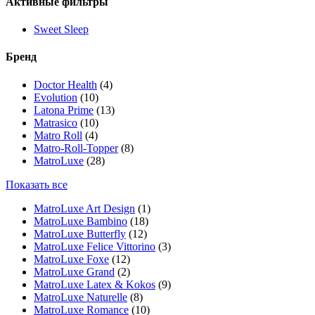
Активные фильтры
Sweet Sleep
Бренд
Doctor Health
(4)
Evolution
(10)
Latona Prime
(13)
Matrasico
(10)
Matro Roll
(4)
Matro-Roll-Topper
(8)
MatroLuxe
(28)
Показать все
MatroLuxe Art Design
(1)
MatroLuxe Bambino
(18)
MatroLuxe Butterfly
(12)
MatroLuxe Felice Vittorino
(3)
MatroLuxe Foxe
(12)
MatroLuxe Grand
(2)
MatroLuxe Latex & Kokos
(9)
MatroLuxe Naturelle
(8)
MatroLuxe Romance
(10)