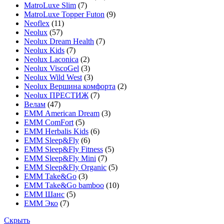
MatroLuxe Slim
(7)
MatroLuxe Topper Futon
(9)
Neoflex
(11)
Neolux
(57)
Neolux Dream Health
(7)
Neolux Kids
(7)
Neolux Laconica
(2)
Neolux ViscoGel
(3)
Neolux Wild West
(3)
Neolux Вершина комфорта
(2)
Neolux ПРЕСТИЖ
(7)
Велам
(47)
ЕММ American Dream
(3)
ЕММ ComFort
(5)
ЕММ Herbalis Kids
(6)
ЕММ Sleep&Fly
(6)
ЕММ Sleep&Fly Fitness
(5)
ЕММ Sleep&Fly Mini
(7)
ЕММ Sleep&Fly Organic
(5)
ЕММ Take&Go
(3)
ЕММ Take&Go bamboo
(10)
ЕММ Шанс
(5)
ЕММ Эко
(7)
Скрыть