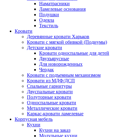
Наматрасники
Ламелевые основания
Подушки
Одеяла
Текстиль
Кровати
Деревянные кровати Харьков
Кровати с мягкой обивкой (Подиумы)
Детские кровати
Кровати односпальные для детей
Двухъярусные
Для новорожденных
Чердак
Кровати с подъемным механизмом
Кровати из МДФ/ДСП
Спальные гарнитуры
Двуспальные кровати
Полуторные кровати
Односпальные кровати
Металлические кровати
Каркас-кровати ламелевые
Корпусная мебель
Кухни
Кухни на заказ
Модульные кухни