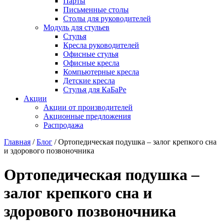
Парты
Письменные столы
Столы для руководителей
Модуль для стульев
Стулья
Кресла руководителей
Офисные стулья
Офисные кресла
Компьютерные кресла
Детские кресла
Стулья для КаБаРе
Акции
Акции от производителей
Акционные предложения
Распродажа
Главная
/
Блог
/
Ортопедическая подушка – залог крепкого сна
и здорового позвоночника
Ортопедическая подушка –
залог крепкого сна и
здорового позвоночника