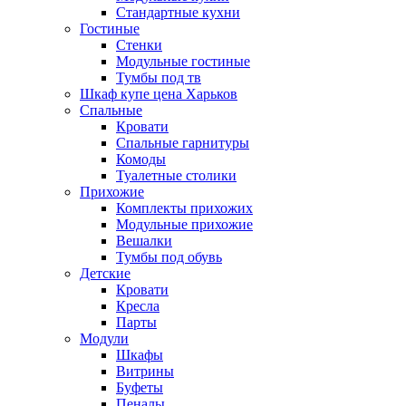
Стандартные кухни
Гостиные
Стенки
Модульные гостиные
Тумбы под тв
Шкаф купе цена Харьков
Спальные
Кровати
Спальные гарнитуры
Комоды
Туалетные столики
Прихожие
Комплекты прихожих
Модульные прихожие
Вешалки
Тумбы под обувь
Детские
Кровати
Кресла
Парты
Модули
Шкафы
Витрины
Буфеты
Пеналы