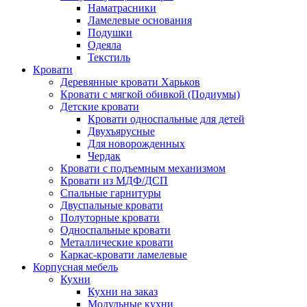
Наматрасники
Ламелевые основания
Подушки
Одеяла
Текстиль
Кровати
Деревянные кровати Харьков
Кровати с мягкой обивкой (Подиумы)
Детские кровати
Кровати односпальные для детей
Двухъярусные
Для новорожденных
Чердак
Кровати с подъемным механизмом
Кровати из МДФ/ДСП
Спальные гарнитуры
Двуспальные кровати
Полуторные кровати
Односпальные кровати
Металлические кровати
Каркас-кровати ламелевые
Корпусная мебель
Кухни
Кухни на заказ
Модульные кухни