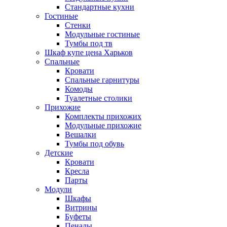
Стандартные кухни
Гостиные
Стенки
Модульные гостиные
Тумбы под тв
Шкаф купе цена Харьков
Спальные
Кровати
Спальные гарнитуры
Комоды
Туалетные столики
Прихожие
Комплекты прихожих
Модульные прихожие
Вешалки
Тумбы под обувь
Детские
Кровати
Кресла
Парты
Модули
Шкафы
Витрины
Буфеты
Пеналы