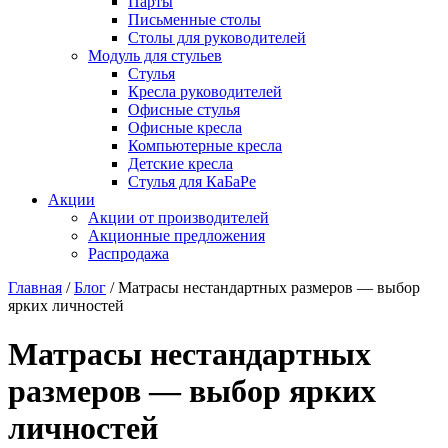
Парты
Письменные столы
Столы для руководителей
Модуль для стульев
Стулья
Кресла руководителей
Офисные стулья
Офисные кресла
Компьютерные кресла
Детские кресла
Стулья для КаБаРе
Акции
Акции от производителей
Акционные предложения
Распродажа
Главная
/
Блог
/
Матрасы нестандартных размеров — выбор
ярких личностей
Матрасы нестандартных
размеров — выбор ярких
личностей