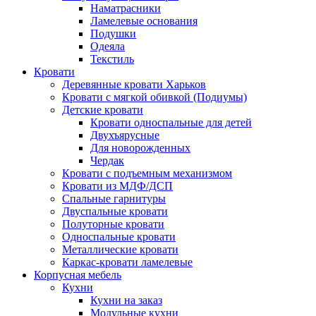
Наматрасники
Ламелевые основания
Подушки
Одеяла
Текстиль
Кровати
Деревянные кровати Харьков
Кровати с мягкой обивкой (Подиумы)
Детские кровати
Кровати односпальные для детей
Двухъярусные
Для новорожденных
Чердак
Кровати с подъемным механизмом
Кровати из МДФ/ДСП
Спальные гарнитуры
Двуспальные кровати
Полуторные кровати
Односпальные кровати
Металлические кровати
Каркас-кровати ламелевые
Корпусная мебель
Кухни
Кухни на заказ
Модульные кухни