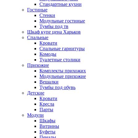
Стандартные кухни
Гостиные
Стенки
Модульные гостиные
Тумбы под тв
Шкаф купе цена Харьков
Спальные
Кровати
Спальные гарнитуры
Комоды
Туалетные столики
Прихожие
Комплекты прихожих
Модульные прихожие
Вешалки
Тумбы под обувь
Детские
Кровати
Кресла
Парты
Модули
Шкафы
Витрины
Буфеты
Пеналы