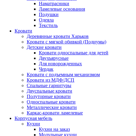
Наматрасники
Ламелевые основания
Подушки
Одеяла
Текстиль
Кровати
Деревянные кровати Харьков
Кровати с мягкой обивкой (Подиумы)
Детские кровати
Кровати односпальные для детей
Двухъярусные
Для новорожденных
Чердак
Кровати с подъемным механизмом
Кровати из МДФ/ДСП
Спальные гарнитуры
Двуспальные кровати
Полуторные кровати
Односпальные кровати
Металлические кровати
Каркас-кровати ламелевые
Корпусная мебель
Кухни
Кухни на заказ
Модульные кухни