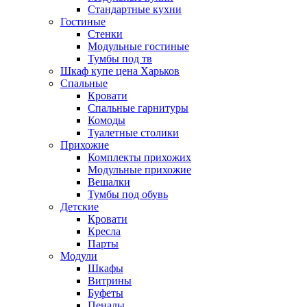
Стандартные кухни
Гостиные
Стенки
Модульные гостиные
Тумбы под тв
Шкаф купе цена Харьков
Спальные
Кровати
Спальные гарнитуры
Комоды
Туалетные столики
Прихожие
Комплекты прихожих
Модульные прихожие
Вешалки
Тумбы под обувь
Детские
Кровати
Кресла
Парты
Модули
Шкафы
Витрины
Буфеты
Пеналы