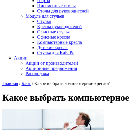
Парты
Письменные столы
Столы для руководителей
Модуль для стульев
Стулья
Кресла руководителей
Офисные стулья
Офисные кресла
Компьютерные кресла
Детские кресла
Стулья для КаБаРе
Акции
Акции от производителей
Акционные предложения
Распродажа
Главная
/
Блог
/
Какое выбрать компьютерное кресло?
Какое выбрать компьютерное