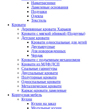
Наматрасники
Ламелевые основания
Подушки
Одеяла
Текстиль
Кровати
Деревянные кровати Харьков
Кровати с мягкой обивкой (Подиумы)
Детские кровати
Кровати односпальные для детей
Двухъярусные
Для новорожденных
Чердак
Кровати с подъемным механизмом
Кровати из МДФ/ДСП
Спальные гарнитуры
Двуспальные кровати
Полуторные кровати
Односпальные кровати
Металлические кровати
Каркас-кровати ламелевые
Корпусная мебель
Кухни
Кухни на заказ
Модульные кухни