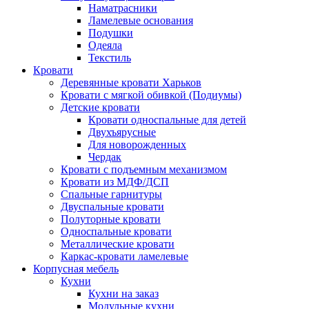
Наматрасники
Ламелевые основания
Подушки
Одеяла
Текстиль
Кровати
Деревянные кровати Харьков
Кровати с мягкой обивкой (Подиумы)
Детские кровати
Кровати односпальные для детей
Двухъярусные
Для новорожденных
Чердак
Кровати с подъемным механизмом
Кровати из МДФ/ДСП
Спальные гарнитуры
Двуспальные кровати
Полуторные кровати
Односпальные кровати
Металлические кровати
Каркас-кровати ламелевые
Корпусная мебель
Кухни
Кухни на заказ
Модульные кухни