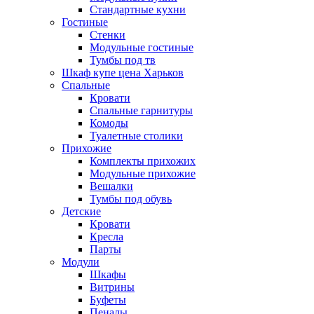
Стандартные кухни
Гостиные
Стенки
Модульные гостиные
Тумбы под тв
Шкаф купе цена Харьков
Спальные
Кровати
Спальные гарнитуры
Комоды
Туалетные столики
Прихожие
Комплекты прихожих
Модульные прихожие
Вешалки
Тумбы под обувь
Детские
Кровати
Кресла
Парты
Модули
Шкафы
Витрины
Буфеты
Пеналы