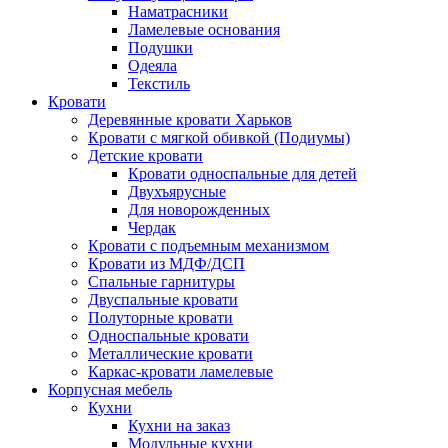
Наматрасники
Ламелевые основания
Подушки
Одеяла
Текстиль
Кровати
Деревянные кровати Харьков
Кровати с мягкой обивкой (Подиумы)
Детские кровати
Кровати односпальные для детей
Двухъярусные
Для новорожденных
Чердак
Кровати с подъемным механизмом
Кровати из МДФ/ДСП
Спальные гарнитуры
Двуспальные кровати
Полуторные кровати
Односпальные кровати
Металлические кровати
Каркас-кровати ламелевые
Корпусная мебель
Кухни
Кухни на заказ
Модульные кухни