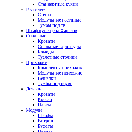
Стандартные кухни
Гостиные
Стенки
Модульные гостиные
Тумбы под тв
Шкаф купе цена Харьков
Спальные
Кровати
Спальные гарнитуры
Комоды
Туалетные столики
Прихожие
Комплекты прихожих
Модульные прихожие
Вешалки
Тумбы под обувь
Детские
Кровати
Кресла
Парты
Модули
Шкафы
Витрины
Буфеты
Пеналы