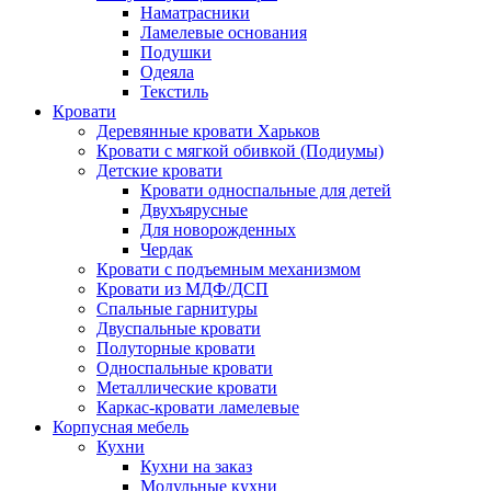
Наматрасники
Ламелевые основания
Подушки
Одеяла
Текстиль
Кровати
Деревянные кровати Харьков
Кровати с мягкой обивкой (Подиумы)
Детские кровати
Кровати односпальные для детей
Двухъярусные
Для новорожденных
Чердак
Кровати с подъемным механизмом
Кровати из МДФ/ДСП
Спальные гарнитуры
Двуспальные кровати
Полуторные кровати
Односпальные кровати
Металлические кровати
Каркас-кровати ламелевые
Корпусная мебель
Кухни
Кухни на заказ
Модульные кухни