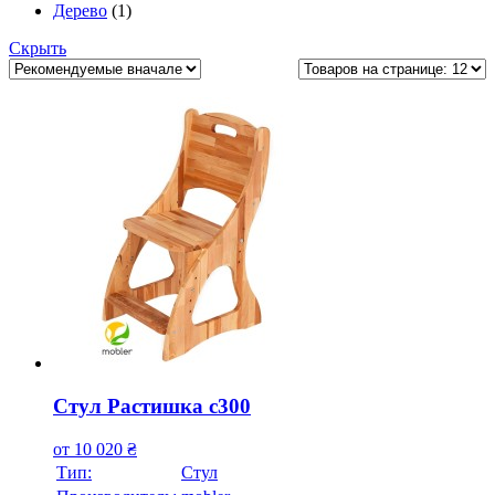
Дерево
(1)
Скрыть
Стул Растишка с300
от
10 020
₴
Тип:
Стул