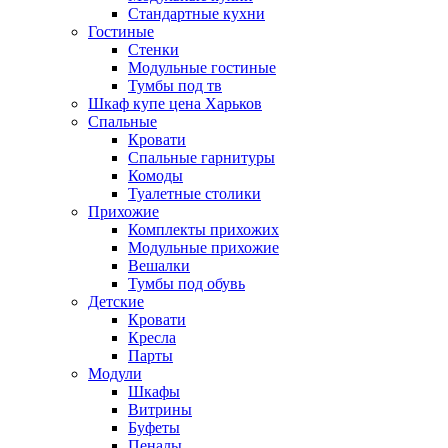
Стандартные кухни
Гостиные
Стенки
Модульные гостиные
Тумбы под тв
Шкаф купе цена Харьков
Спальные
Кровати
Спальные гарнитуры
Комоды
Туалетные столики
Прихожие
Комплекты прихожих
Модульные прихожие
Вешалки
Тумбы под обувь
Детские
Кровати
Кресла
Парты
Модули
Шкафы
Витрины
Буфеты
Пеналы