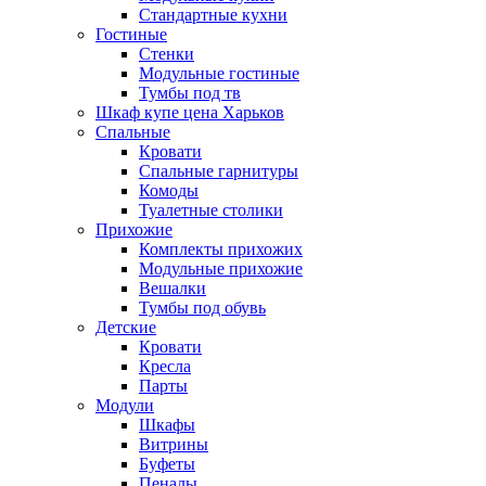
Стандартные кухни
Гостиные
Стенки
Модульные гостиные
Тумбы под тв
Шкаф купе цена Харьков
Спальные
Кровати
Спальные гарнитуры
Комоды
Туалетные столики
Прихожие
Комплекты прихожих
Модульные прихожие
Вешалки
Тумбы под обувь
Детские
Кровати
Кресла
Парты
Модули
Шкафы
Витрины
Буфеты
Пеналы