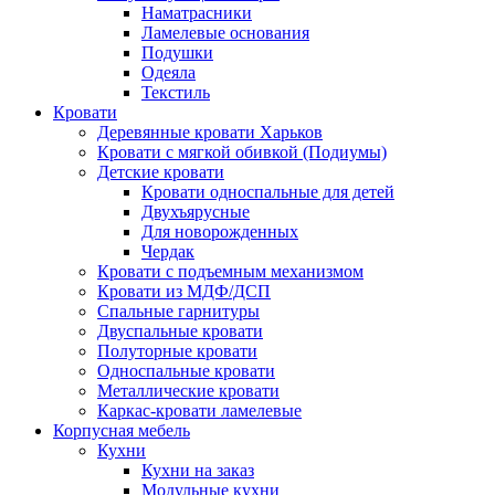
Наматрасники
Ламелевые основания
Подушки
Одеяла
Текстиль
Кровати
Деревянные кровати Харьков
Кровати с мягкой обивкой (Подиумы)
Детские кровати
Кровати односпальные для детей
Двухъярусные
Для новорожденных
Чердак
Кровати с подъемным механизмом
Кровати из МДФ/ДСП
Спальные гарнитуры
Двуспальные кровати
Полуторные кровати
Односпальные кровати
Металлические кровати
Каркас-кровати ламелевые
Корпусная мебель
Кухни
Кухни на заказ
Модульные кухни